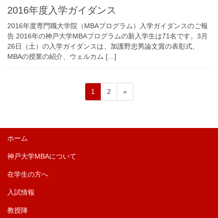
2016年度入学ガイダンス
2016年度専門職大学院（MBAプログラム）入学ガイダンスのご報
告 2016年の神戸大学MBAプログラムの新入学生は71名です。3月
26日（土）の入学ガイダンスは、加護野忠男論文賞の表彰式、
MBAの授業の紹介、ウェルカム […]
ペ
ペ
投
1
2
»
ー
ー
稿
ジ
ジ
の
ペ
ホーム
ー
神戸大学MBAについて
ジ
送
在学生の方へ
り
入試情報
教授陣