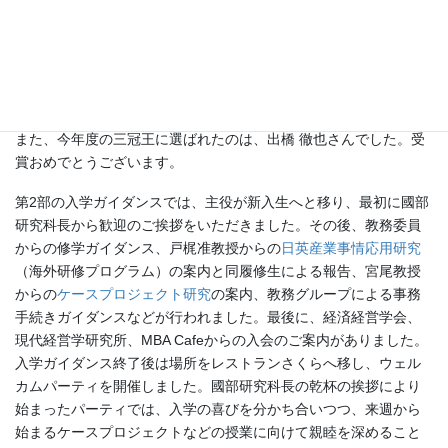
「事業ポートフォリオ再編に向けたM&A戦略の成功要因」
銅賞：永津 慎太郎 氏（
森村 文一
ゼミ）
「企業のマーケット・シェイピングを成功に導く組織能力に
ついての研究」
また、今年度の三冠王に選ばれたのは、出橋 徹也さんでした。受
賞おめでとうございます。
第2部の入学ガイダンスでは、主役が新入生へと移り、最初に國部
研究科長から歓迎のご挨拶をいただきました。その後、教務委員
からの修学ガイダンス、戸梶准教授からの
日英産業事情応用研究
（海外研修プログラム）の案内と同履修生による報告、宮尾教授
からの
ケースプロジェクト研究
の案内、教務グループによる事務
手続きガイダンスなどが行われました。最後に、経済経営学会、
現代経営学研究所、MBA Cafeからの入会のご案内がありました。
入学ガイダンス終了後は場所をレストランさくらへ移し、ウェル
カムパーティを開催しました。國部研究科長の乾杯の挨拶により
始まったパーティでは、入学の喜びを分かち合いつつ、来週から
始まるケースプロジェクトなどの授業に向けて親睦を深めること