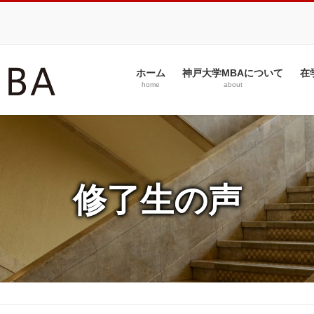
ホーム
神戸大学MBAについて
在
home
about
修了生の声