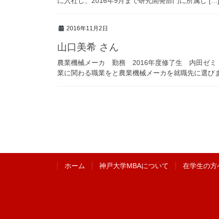
に入社し、2016年9月まで研究開発部門に所属し […
2016年11月2日
山口美希 さん
農業機械メーカ 勤務 2016年度修了生 内田ゼミ
業に関わる職業をと農業機械メーカを就職先に選びま 
投
稿
の
ペ
ー
ホーム
神戸大学MBAについて
在学生の方
ジ
送
り