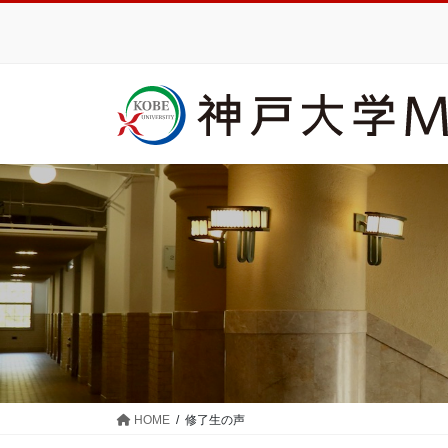
コ
ナ
ン
ビ
テ
ゲ
ン
ー
ツ
シ
に
ョ
移
ン
動
に
移
動
HOME
修了生の声