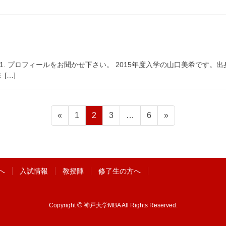
]
 1. プロフィールをお聞かせ下さい。 2015年度入学の山口美希です
[…]
ペ
ペ
ペ
ペ
«
1
2
3
…
6
»
ー
ー
ー
ー
ジ
ジ
ジ
ジ
へ
入試情報
教授陣
修了生の方へ
©
Copyright
神戸大学MBA All Rights Reserved.