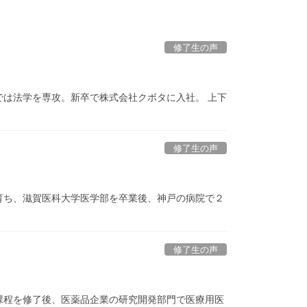
修了生の声
学では法学を専攻。新卒で株式会社クボタに入社。 上下
修了生の声
れ育ち、滋賀医科大学医学部を卒業後、神戸の病院で２
修了生の声
士課程を修了後、医薬品企業の研究開発部門で医療用医