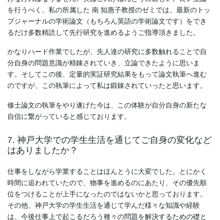
を行うべく、私の所属した 南 知惠子教授のゼミでは、最新のトッ
プジャーナルの学術論文（もちろん英語の学術論文です）をでき
るだけ多数精読して先行研究を進めるようご指導頂きました。
かなりハード作業でしたが、先人達の研究に多数触れることで自
分自身の問題意識が精錬されていき、立論できたように思いま
す。そしてこの後、定量的実証研究結果をもって論文執筆へ進む
のですが、この執筆によって私は鍛錬されていったと思います。
修士論文の執筆をやり遂げた今は、この体験が自分自身の新たな
自信に繋がっていると感じております。
7. 神戸大学での学生生活を通じてご自身の変化など
はありましたか？
仕事をしながら学業することはほんとうに大変でした。とにかく
時間に追われていたので、物事を進めるのにあたり、その優先順
位をつけることが上手になったのではないかと思っております。
その他、神戸大学の学生生活を通じて学んだ様々な知識や経験
は、今後仕事上で起こるだろう種々の問題を解決するための礎と