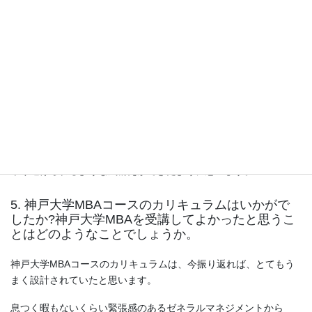
でした。毎週の金曜日、土曜日の各講義の前に必読文献を読み、
レポートを作成し、そしてまた次回の講義までに文献を読み、レ
ポートを作成・・加えて、プロジェクト研究が平行して進行して
いき、そして、集大成として修士論文の執筆に取り組んでいきま
した。ずっと休日返上の日々が続いていたのを覚えております。
とにかく限られた時間の中で、効率よく物事を進めていかなけれ
ばならず大変でした。
しかしながら、このような経験を経た今では、今後、様々な問題
を同時に解決しなければならない局面に立ったとしても、何とか
やり遂げられるような気構えができたように思います。
5. 神戸大学MBAコースのカリキュラムはいかがで
したか?神戸大学MBAを受講してよかったと思うこ
とはどのようなことでしょうか。
神戸大学MBAコースのカリキュラムは、今振り返れば、とてもう
まく設計されていたと思います。
息つく暇もないくらい緊張感のあるゼネラルマネジメントから