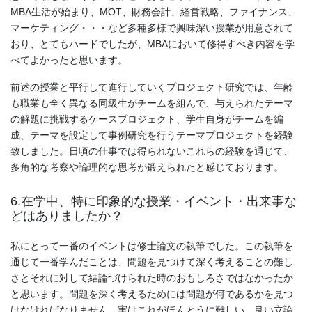
MBA生活が始まり、MOT、財務会計、経営戦略、ファイナンス、
マーケティング・・・など多種多様で興味深い授業が用意されて
おり、とてもハードでしたが、MBAにおいて修得すべき内容を学
べてよかったと思います。
前述の授業と平行して進行していくプロジェクト研究では、年齢
も職業も全く異なる同級生がチームを組んで、与えられたテーマ
の解題に挑戦するケースプロジェクト、学生自身がチームを編
成、テーマを設定して事例研究を行うテーマプロジェクトを経験
致しました。日頃の仕事では得られないこれらの経験を通じて、
多角的な考察や論理的な思考が鍛えられたと感じております。
6.在学中、特に印象的な授業・イベント・出来事な
どはありましたか？
私にとって一番のイベントは修士論文の執筆でした。この執筆を
通じて一番学んだことは、問題を見つけて深く考えることの難し
さとそれに対して結論づけられた時のおもしろさではなかったか
と思います。問題を深く考えるためには問題が何であるかを見つ
けなければなりません。実はこれがほんとうに難しい。良い立論