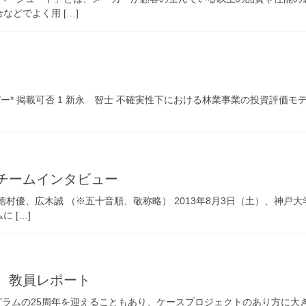
どでよく用 […]
パー* 掲載可否 1 新永 智士 不確実性下における林業事業の投資評価
賞チームインタビュー
村優、広木誠 （※五十音順、敬称略） 2013年8月3日（土）、神戸
 […]
会 教員レポート
プログラムの25周年を迎えることもあり、ケースプロジェクトのあり方に