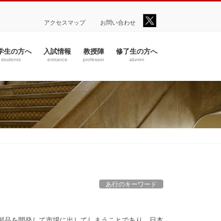
アクセスマップ
お問い合わせ
学生の方へ
入試情報
教授陣
修了生の方へ
students
entrance
professor
alumni
あ行のキーワード
製品を開発して市場に出してしまうことであり、日本