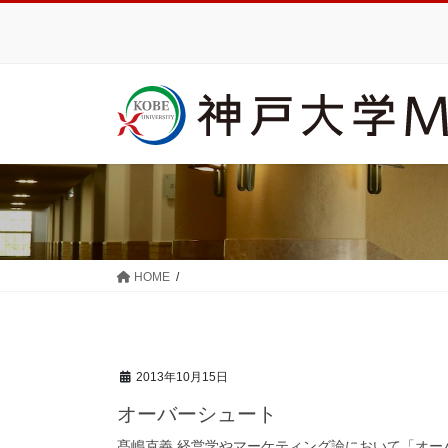
コ
ナ
ン
ビ
テ
ゲ
ン
ー
ツ
シ
に
ョ
移
ン
動
に
移
動
HOME
2013年10月15日
オーバーシュート
髙嶋克義 経営学やマーケティング論において「オ