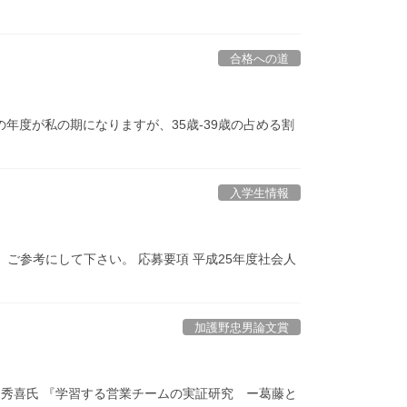
合格への道
の年度が私の期になりますが、35歳-39歳の占める割
入学生情報
。ご参考にして下さい。 応募要項 平成25年度社会人
加護野忠男論文賞
山秀喜氏 『学習する営業チームの実証研究 ー葛藤と