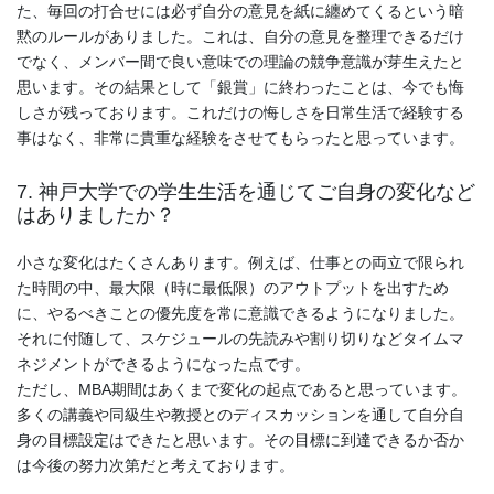
た、毎回の打合せには必ず自分の意見を紙に纏めてくるという暗
黙のルールがありました。これは、自分の意見を整理できるだけ
でなく、メンバー間で良い意味での理論の競争意識が芽生えたと
思います。その結果として「銀賞」に終わったことは、今でも悔
しさが残っております。これだけの悔しさを日常生活で経験する
事はなく、非常に貴重な経験をさせてもらったと思っています。
7. 神戸大学での学生生活を通じてご自身の変化など
はありましたか？
小さな変化はたくさんあります。例えば、仕事との両立で限られ
た時間の中、最大限（時に最低限）のアウトプットを出すため
に、やるべきことの優先度を常に意識できるようになりました。
それに付随して、スケジュールの先読みや割り切りなどタイムマ
ネジメントができるようになった点です。
ただし、MBA期間はあくまで変化の起点であると思っています。
多くの講義や同級生や教授とのディスカッションを通して自分自
身の目標設定はできたと思います。その目標に到達できるか否か
は今後の努力次第だと考えております。