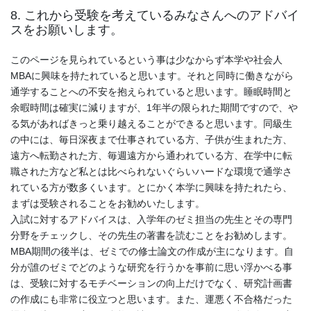
8. これから受験を考えているみなさんへのアドバイ
スをお願いします。
このページを見られているという事は少なからず本学や社会人
MBAに興味を持たれていると思います。それと同時に働きながら
通学することへの不安を抱えられていると思います。睡眠時間と
余暇時間は確実に減りますが、1年半の限られた期間ですので、や
る気があればきっと乗り越えることができると思います。同級生
の中には、毎日深夜まで仕事されている方、子供が生まれた方、
遠方へ転勤された方、毎週遠方から通われている方、在学中に転
職された方など私とは比べられないぐらいハードな環境で通学さ
れている方が数多くいます。とにかく本学に興味を持たれたら、
まずは受験されることをお勧めいたします。
入試に対するアドバイスは、入学年のゼミ担当の先生とその専門
分野をチェックし、その先生の著書を読むことをお勧めします。
MBA期間の後半は、ゼミでの修士論文の作成が主になります。自
分が誰のゼミでどのような研究を行うかを事前に思い浮かべる事
は、受験に対するモチベーションの向上だけでなく、研究計画書
の作成にも非常に役立つと思います。また、運悪く不合格だった