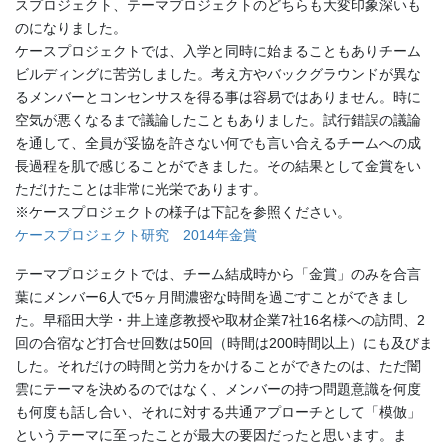
スプロジェクト、テーマプロジェクトのどちらも大変印象深いも
のになりました。
ケースプロジェクトでは、入学と同時に始まることもありチーム
ビルディングに苦労しました。考え方やバックグラウンドが異な
るメンバーとコンセンサスを得る事は容易ではありません。時に
空気が悪くなるまで議論したこともありました。試行錯誤の議論
を通して、全員が妥協を許さない何でも言い合えるチームへの成
長過程を肌で感じることができました。その結果として金賞をい
ただけたことは非常に光栄であります。
※ケースプロジェクトの様子は下記を参照ください。
ケースプロジェクト研究 2014年金賞
テーマプロジェクトでは、チーム結成時から「金賞」のみを合言
葉にメンバー6人で5ヶ月間濃密な時間を過ごすことができまし
た。早稲田大学・井上達彦教授や取材企業7社16名様への訪問、2
回の合宿など打合せ回数は50回（時間は200時間以上）にも及びま
した。それだけの時間と労力をかけることができたのは、ただ闇
雲にテーマを決めるのではなく、メンバーの持つ問題意識を何度
も何度も話し合い、それに対する共通アプローチとして「模倣」
というテーマに至ったことが最大の要因だったと思います。ま