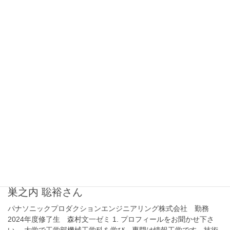
お聞かせ下さい。 約20年にわたり、外資系製薬企業の生産工場に
て、品質管理部門、品質保証部門、サプライチェーン部門など複
数の部門に所属し、輸入製剤の品質 […]
2026年1月5日
修了生の声
坊向 敏和さん
車両用エンジン部品メーカー 勤務 2025年度修了生 森直哉ゼ
ミ 1. プロフィールをお聞かせ下さい。 大学の工学部機械科を卒業
後、車両用エンジン部品メーカーに入社し、主に生産技術部門で
製品の量産準備に従事してきました。 […]
2024年12月26日
修了生の声
巣之内 聡裕さん
パナソニックプロダクションエンジニアリング株式会社 勤務
2024年度修了生 森村文一ゼミ 1. プロフィールをお聞かせ下さ