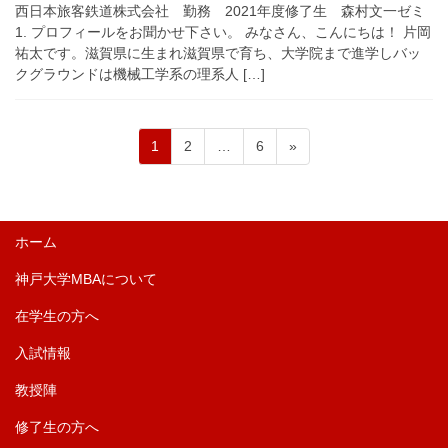
西日本旅客鉄道株式会社 勤務 2021年度修了生 森村文一ゼミ
1. プロフィールをお聞かせ下さい。 みなさん、こんにちは！ 片岡
祐太です。滋賀県に生まれ滋賀県で育ち、大学院まで進学しバッ
クグラウンドは機械工学系の理系人 […]
ペ
ペ
ペ
投
1
2
…
6
»
ー
ー
ー
稿
ジ
ジ
ジ
の
ペ
ホーム
ー
神戸大学MBAについて
ジ
送
在学生の方へ
り
入試情報
教授陣
修了生の方へ