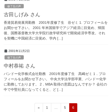
修了生の声
古田しげみ さん
香港貿易発展局勤務 2001年度修了生 谷ゼミ 1. プロフィールを
お聞かせ下さい。 2001 年米国留学でアジア経済に目覚め、帰国
後、国際基督教大学大学院行政学研究科で開発経済学専攻。それ
を契機に中国経済に目覚め、学内 […]
2001年11月2日
修了生の声
中村恭祐 さん
バンドー化学株式会社勤務 2001年度修了生 髙嶋ゼミ 1．プロ
フィールをお聞かせ下さい。 中央大学法学部卒業、バンドー化学
に勤務しております。 2．MBA 取得の意図はなんですか？ 会社の
中で中堅社員になってくると、ど […]
ペ
ペ
ペ
投
«
1
…
5
6