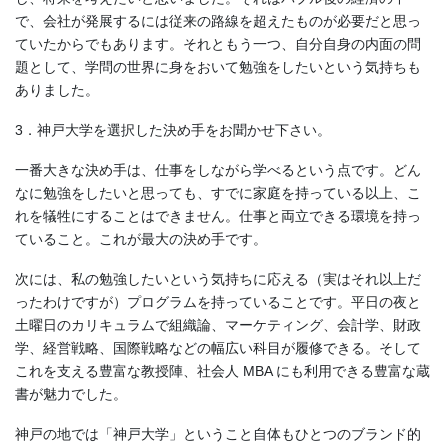
で、会社が発展するには従来の路線を超えたものが必要だと思っ
ていたからでもあります。それともう一つ、自分自身の内面の問
題として、学問の世界に身をおいて勉強をしたいという気持ちも
ありました。
3．神戸大学を選択した決め手をお聞かせ下さい。
一番大きな決め手は、仕事をしながら学べるという点です。どん
なに勉強をしたいと思っても、すでに家庭を持っている以上、こ
れを犠牲にすることはできません。仕事と両立できる環境を持っ
ていること。これが最大の決め手です。
次には、私の勉強したいという気持ちに応える（実はそれ以上だ
ったわけですが）プログラムを持っていることです。平日の夜と
土曜日のカリキュラムで組織論、マーケティング、会計学、財政
学、経営戦略、国際戦略などの幅広い科目が履修できる。そして
これを支える豊富な教授陣、社会人 MBA にも利用できる豊富な蔵
書が魅力でした。
神戸の地では「神戸大学」ということ自体もひとつのブランド的