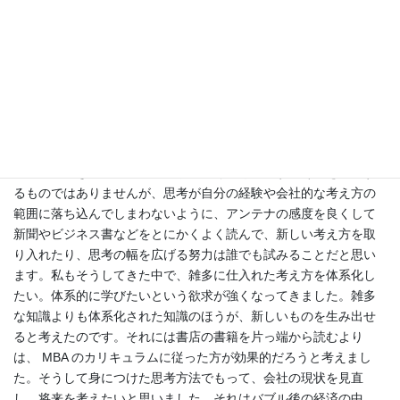
バンドー化学株式会社勤務 2001年度修了生 髙嶋ゼミ
1．プロフィールをお聞かせ下さい。
中央大学法学部卒業、バンドー化学に勤務しております。
2．MBA 取得の意図はなんですか？
会社の中で中堅社員になってくると、どうしても会社の中で入社
以来培ってきた思考方法に染まってくるものです。それを否定す
るものではありませんが、思考が自分の経験や会社的な考え方の
範囲に落ち込んでしまわないように、アンテナの感度を良くして
新聞やビジネス書などをとにかくよく読んで、新しい考え方を取
り入れたり、思考の幅を広げる努力は誰でも試みることだと思い
ます。私もそうしてきた中で、雑多に仕入れた考え方を体系化し
たい。体系的に学びたいという欲求が強くなってきました。雑多
な知識よりも体系化された知識のほうが、新しいものを生み出せ
ると考えたのです。それには書店の書籍を片っ端から読むより
は、 MBA のカリキュラムに従った方が効果的だろうと考えまし
た。そうして身につけた思考方法でもって、会社の現状を見直
し、将来を考えたいと思いました。それはバブル後の経済の中