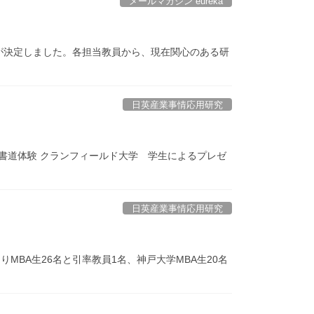
メールマガジン eureka
者が決定しました。各担当教員から、現在関心のある研
日英産業事情応用研究
 書道体験 クランフィールド大学 学生によるプレゼ
日英産業事情応用研究
MBA生26名と引率教員1名、神戸大学MBA生20名