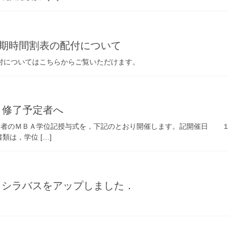
後期時間割表の配付について
付についてはこちらからご覧いただけます。
月修了予定者へ
修了者のＭＢＡ学位記授与式を，下記のとおり開催します。記開催日 
は，学位 […]
）シラバスをアップしました．
．