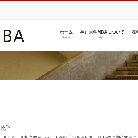
ホーム
神戸大学MBAについて
在
home
about
紹介
定しました。各担当教員から、現在関心のある研究、MBA生に期待する