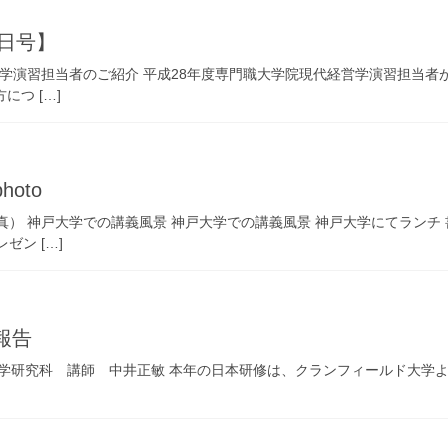
02日号】
経営学演習担当者のご紹介 平成28年度専門職大学院現代経営学演習担当
つ […]
oto
真） 神戸大学での講義風景 神戸大学での講義風景 神戸大学にてランチ
ン […]
報告
経営学研究科 講師 中井正敏 本年の日本研修は、クランフィールド大学より