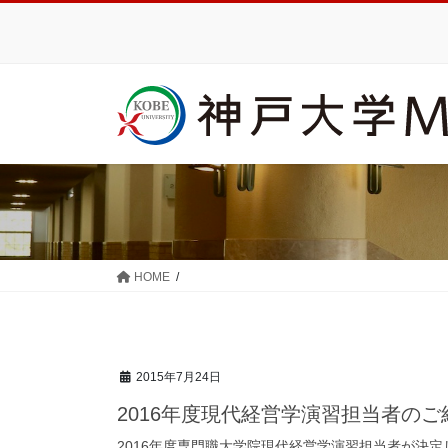
コ
ナ
ン
ビ
テ
ゲ
ン
ー
ツ
シ
に
ョ
移
ン
動
に
移
動
HOME
2015年7月24日
2016年度現代経営学演習担当者のご
2016年度専門職大学院現代経営学演習担当者が決