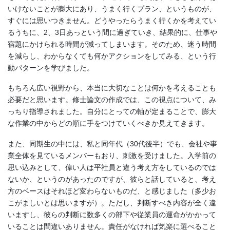
いけないことが膨大にあり、うまく行くプラン、というものが、
すぐには思いつきません。どうやったらうまく行くかを考えてい
るうちに、2、3日あっという間に過ぎていき、結果的に、仕事や
宿題にかけられる時間が減ってしまいます。そのため、迷う時間
を減らし、わからなくても何かアクションをしてみる、という行
動パターンを学びました。
もちろん広い視野から、本当に大切なことは何かを考えることも
必要だと思います。修士論文の作成では、この視点について、み
っちり指導されました。自分にとっての軸が定まることで、膨大
な作業の中からどの順に手をつけていくべきか見えてきます。
また、同期生の中には、私と同年代（30代後半）でも、会社や事
業全体を見ているメンバーもおり、刺激を受けました。入学前の
思い込みとして、偉い人は平社員と違う考え方をしているのでは
ないか、というのがあったのですが、彼らと話していると、考え
方のベースはそれほど変わらないものだ、と感じました（多少お
こがましいとは思いますが）。ただし、判断すべき内容が全く違
いますし、彼らの判断に数多くの部下や従業員の運命がかかって
いることは間違いありません。責任がなければ気楽に選べること