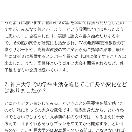
また、私の所属していた高橋ゼミの団結力も触れておきたいこと
のひとつです。我々は、高橋ゼミのMBAでの1期生に当たり、当初
は、学生も、おそらく先生も、かなり戸惑いながらのスタートだ
ったように思います。他のゼミの話を聞いては焦ったりもしたの
ですが、みんなで何とかしよう、という雰囲気だけはあったよう
に思います。合宿をしたり、実際に論文を書き始めたりする中
で、その協力関係が研究にも活かされ、TAの服部泰宏准教授の丁
寧なサポートや、高橋潔教授の常に変わらぬご指導の結果、最終
的にはゼミに所属するメンバー全員が2年以内に修了することが出
来ました。また、高橋杯というゴルフ大会も開催されるなど、修
了後もゼミの交流は続いています。
7. 神戸大学での学生生活を通じてご自身の変化など
はありましたか？
とにかくアクションしてみる、ということの重要性を肌で感じた
のが、私にとっての大きな変化です。理系出身だから、というわ
けでもないでしょうが、入学前の私のやり方は、やるまえに十分
考えて、うまく行きそうなプランを立ててから開始する、という
ものでした。神戸大学のMBAに通っている間は、こなさなければ