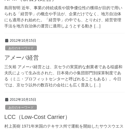
島田智明 近年、事業の持続成長や競争優位性の獲得が目的で用い
られる「経営学」の概念や手法が、企業だけでなく、地方自治体
にも適用され始めた。「経営学」の中でも、とりわけ、経営管理
手法を地方自治体の運営に適用しようとする動き […]
2012年10月15日
あ行のキーワード
アメーバ経営
三矢裕 アメーバ経営とは、京セラの実質的な創業者である稲盛和
夫氏によって生み出された、日本発の小集団部門別採算制度であ
る（ミニ・プロフィットセンターと呼ばれることもある）。今日
では、京セラ以外の数百社の会社にも広く普及し […]
2012年10月15日
あ行のキーワード
LCC（Low-Cost Carrier）
村上英樹 1971年米国のテキサス州で運航を開始したサウスウエス