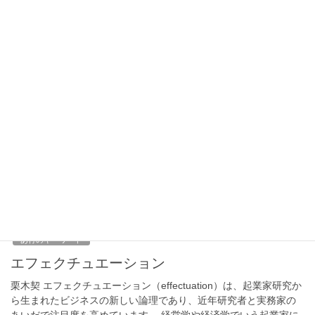
外の場面においてもクリエイティビティを向上させることで注目
されています。芸術家の創作過程、思考方法等をイノベーション
や価値創造の場面において応用す […]
2024年12月27日
あ行のキーワード
オムニチャネルから見る消費者購買費用
田頭拓己 2000年代以降、オフライン（実店舗）に加え、オンライ
ン（Eコマース：電子商取引、以下EC）やモバイル）を用いた小
売環境が普及し、多くの小売企業がこれらの両チャネルを運営す
るようになった。その後2010年代には […]
2022年12月27日
あ行のキーワード
エフェクチュエーション
栗木契 エフェクチュエーション（effectuation）は、起業家研究か
ら生まれたビジネスの新しい論理であり、近年研究者と実務家の