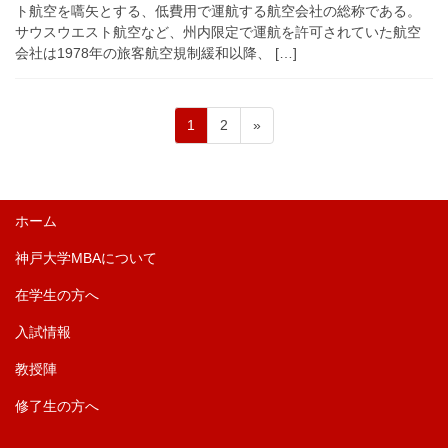
ト航空を嚆矢とする、低費用で運航する航空会社の総称である。
サウスウエスト航空など、州内限定で運航を許可されていた航空
会社は1978年の旅客航空規制緩和以降、 […]
ペ
ペ
投
1
2
»
ー
ー
稿
ジ
ジ
の
ペ
ホーム
ー
神戸大学MBAについて
ジ
送
在学生の方へ
り
入試情報
教授陣
修了生の方へ