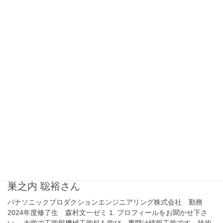
お聞かせ下さい。 約20年にわたり、外資系製薬企業の生産工場に
て、品質管理部門、品質保証部門、サプライチェーン部門など複
数の部門に所属し、輸入製剤の品質 […]
2026年1月5日
修了生の声
坊向 敏和さん
車両用エンジン部品メーカー 勤務 2025年度修了生 森直哉ゼ
ミ 1. プロフィールをお聞かせ下さい。 大学の工学部機械科を卒業
後、車両用エンジン部品メーカーに入社し、主に生産技術部門で
製品の量産準備に従事してきました。 […]
2024年12月26日
修了生の声
巣之内 聡裕さん
パナソニックプロダクションエンジニアリング株式会社 勤務
2024年度修了生 森村文一ゼミ 1. プロフィールをお聞かせ下さ