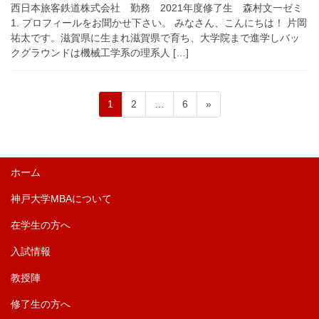
西日本旅客鉄道株式会社 勤務 2021年度修了生 森村文一ゼミ
1. プロフィールをお聞かせ下さい。 みなさん、こんにちは！ 片岡
祐太です。滋賀県に生まれ滋賀県で育ち、大学院まで進学しバッ
クグラウンドは機械工学系の理系人 […]
ペ
ペ
ペ
投
1
2
…
6
»
ー
ー
ー
稿
ジ
ジ
ジ
の
ペ
ホーム
ー
神戸大学MBAについて
ジ
送
在学生の方へ
り
入試情報
教授陣
修了生の方へ