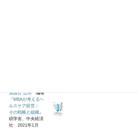
経営学者たち』
DEVIANCE（ポジ
白桃書房 2021年3
ティブ
月
デビアンス）』
東洋経済新報社
2021年3月
谷 武幸、桜井 久
神戸大学専門職大
勝、
北川 教央
編
学院（MBA） 編
著
『プレMBAの知的
『１からの会計
武装』
（第2版）』
中央経済社
碩学舎 2021年2月
2021年2月
加護野 忠男
編著
『MBAが考えるヘ
ルスケア経営：
その戦略と組織』
碩学舎、中央経済
社 2021年1月