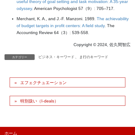
useful theory of goal setting and task motivation: A 35-year
odyssey
. American Psychologist 57（9）: 705–717.
Merchant, K. A., and J.-F. Manzoni. 1989.
The achievability
of budget targets in profit centers: A field study
. The
Accounting Review 64（3）: 539-558.
Copyright © 2024, 佐久間智広
ビジネス・キーワード
、
ま行のキーワード
カテゴリー
エフェクチュエーション
特別扱い（I-deals）
ホーム