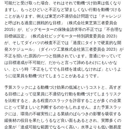
可能だと受け取った場合、それはそれで動機づけ効果は低くなり
ますし、もっとひどいと不正など望ましくない行動を動機づける
ことがあります。例えば東芝の不適切会計問題では「チャレンジ
と呼ばれる過度に挑戦的な目標」（株式会社東芝第三者委員会
2015）が、ビッグモーターの保険金請求等の不正では「不合理な
目標値設定」（株式会社ビッグモーター特別調査委員会 2023）
が、そしてダイハツの検査不正では「過度にタイトで硬直的な開
発スケジュール」（ダイハツ工業株式会社第三者委員会 2023）が
不正を招いた原因の一つと指摘されています。普通にやっていて
は目標達成が不可能だ、だからと言って諦めるわけにもいかな
い、という時「不正をしてでも目標を達成しなければ」というよ
うに従業員を動機づけてしまうことがあるようです。
予算スラックによる動機づけ効果の低減というコストと、高すぎ
る目標によって従業員に不適切な行動を動機づけてしまうリスク
を比較すると、ある程度のスラックを許容することが多くの企業
にとって望ましいと判断するのかもしれません。また予算スラッ
クには、環境の不確実性による業績のばらつきの影響を吸収する
緩衝材の役目を果たしうるなど良い面もあるとされ、実際多くの
企業が「達成可能な範囲でなるべく高い」水準よりも低い難易度