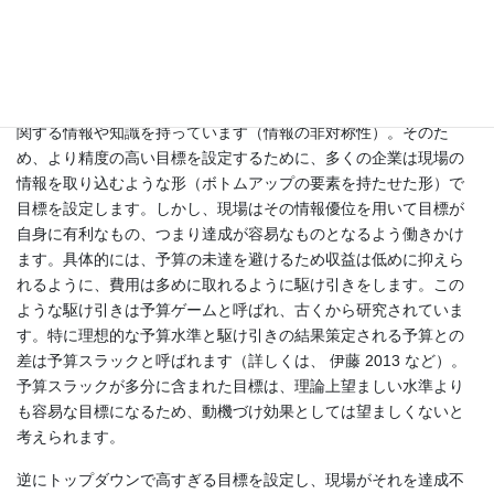
点からは望ましいということです。しかし、言葉で言うのは簡単
ですが、実際に程よい（？）難易度の目標を設定するのは難しい
です。
一般に、経営陣よりも現場の方が自身の担当する事業の見通しに
関する情報や知識を持っています（情報の非対称性）。そのた
め、より精度の高い目標を設定するために、多くの企業は現場の
情報を取り込むような形（ボトムアップの要素を持たせた形）で
目標を設定します。しかし、現場はその情報優位を用いて目標が
自身に有利なもの、つまり達成が容易なものとなるよう働きかけ
ます。具体的には、予算の未達を避けるため収益は低めに抑えら
れるように、費用は多めに取れるように駆け引きをします。この
ような駆け引きは予算ゲームと呼ばれ、古くから研究されていま
す。特に理想的な予算水準と駆け引きの結果策定される予算との
差は予算スラックと呼ばれます（詳しくは、 伊藤 2013 など）。
予算スラックが多分に含まれた目標は、理論上望ましい水準より
も容易な目標になるため、動機づけ効果としては望ましくないと
考えられます。
逆にトップダウンで高すぎる目標を設定し、現場がそれを達成不