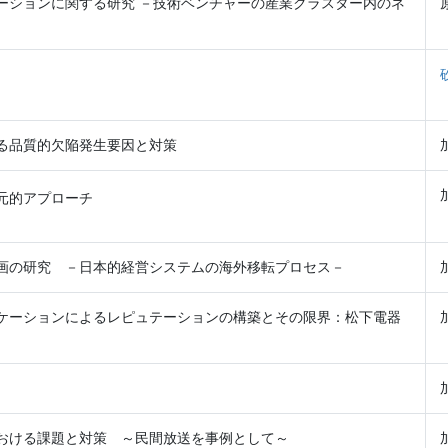
ーションに関する研究 －技術ベンチャーの産業クラスター内のネ
る品質的欠陥発生要因と対策
元的アプローチ
画の研究 －日本的経営システムの海外移転プロセス－
ケーションによるレピュテーションの構築とその限界：松下電器
おける課題と対策 ～民間放送を事例として～