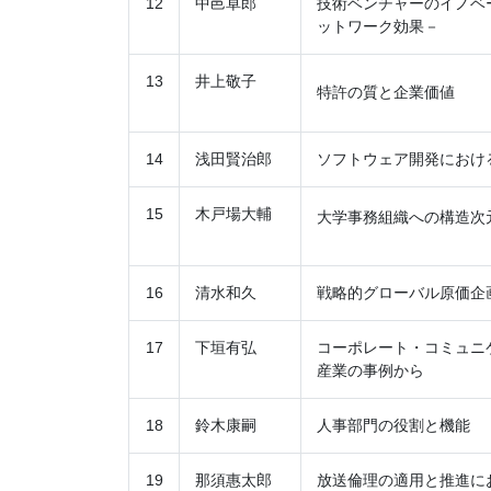
12
中邑卓郎
技術ベンチャーのイノベ
ットワーク効果－
13
井上敬子
特許の質と企業価値
14
浅田賢治郎
ソフトウェア開発におけ
15
木戸場大輔
大学事務組織への構造次
16
清水和久
戦略的グローバル原価企
17
下垣有弘
コーポレート・コミュニ
産業の事例から
18
鈴木康嗣
人事部門の役割と機能
19
那須惠太郎
放送倫理の適用と推進に