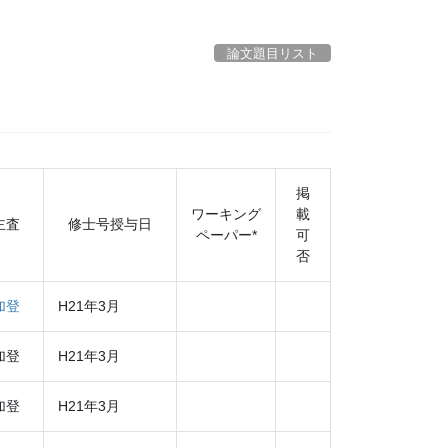
論文題目リスト
掲
ワーキング
載
主査
修士号授与日
ペーパー*
可
否
加登
H21年3月
加登
H21年3月
加登
H21年3月