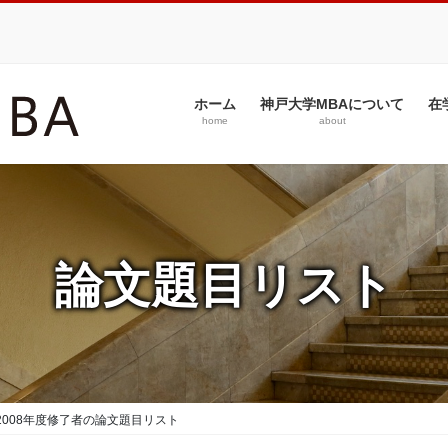
ホーム
神戸大学MBAについて
在
home
about
論文題目リスト
2008年度修了者の論文題目リスト