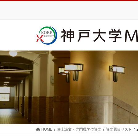
コ
ナ
ン
ビ
テ
ゲ
ン
ー
ツ
シ
に
ョ
移
ン
動
に
移
動
HOME
修士論文・専門職学位論文
論文題目リスト