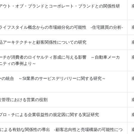
アウト・オブ・ブランドとコーポレート・ブランドとの関係性研
ライフスタイル概念からの市場細分化の可能性 -住宅購買の分析-
品アーキテクチャと顧客関係性についての研究
ーチが消費者のロイヤルティ形成に与える影響 ～自動車メーカ
ニティの事例より～
バリーの統合 ～SI業界のサービスデリバリーに関する研究～
係性管理における営業の役割
プロ－チによる企業収益性の規定因に関する実証研究
用による有効な関係性の導出 ‐顧客志向性と売場構築の可能性につ