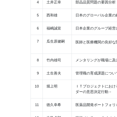
4
土井正幸
部品品質問題の要因分析
5
西和雄
日本のグローバル企業の
6
福嶋誠宣
日本企業のグループ経営
7
瓜生原健嗣
医師と医療機関の良好な
8
竹内雄司
メンタリングが職場に及
9
土生善夫
管理職の育成課題につい
10
堀上明
ＩＴプロジェクトにおけ
ダーの意思決定行動－
11
徳久幸希
医薬品開発ポートフォリ