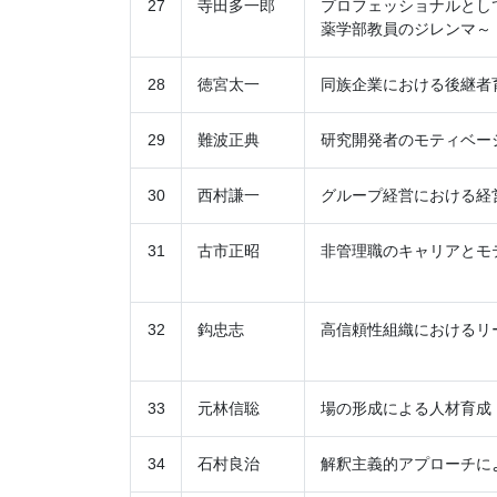
27
寺田多一郎
プロフェッショナルとし
薬学部教員のジレンマ～
28
徳宮太一
同族企業における後継者
29
難波正典
研究開発者のモティベー
30
西村謙一
グループ経営における経
31
古市正昭
非管理職のキャリアとモ
32
鈎忠志
高信頼性組織におけるリ
33
元林信聡
場の形成による人材育成
34
石村良治
解釈主義的アプローチに