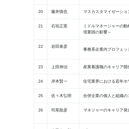
20
藤井慎也
マスカスタマイゼーショ
21
石垣正憲
ミドルマネージャーの動
境要因の影響～
22
岩田泰彦
事務系企業内プロフェッ
23
上田伸治
産業看護職のキャリア開
24
岸本賢一
住宅業界における若年ホ
25
佐々木弘明
合併企業の個人と組織の
26
司尾龍彦
マネジャーのキャリア発