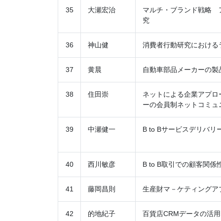
35
大瀬宏治
マルチ・ブランド戦略 
究
36
神山健
消費者行動研究における
37
黄晨
自動車部品メーカーの製
38
住田崇
ネットによる企業アプロ
ーの会員制ネットコミュ
39
中瀬健一
B to Bサービスデリ
40
西川敏彦
B to B取引での顧客関
41
藤岡昌則
生産財マ－ケティングア
42
的地紀子
百貨店CRMデータの活