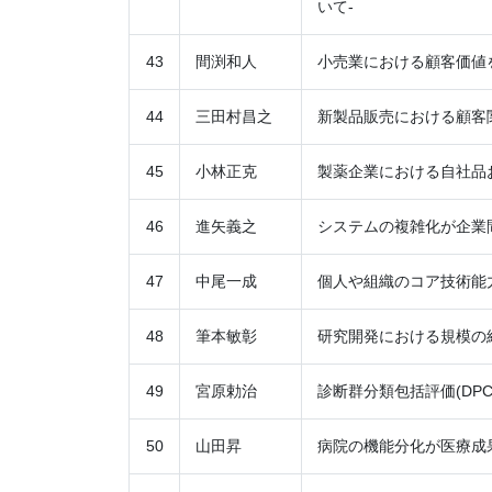
いて‐
43
間渕和人
小売業における顧客価値
44
三田村昌之
新製品販売における顧客
45
小林正克
製薬企業における自社品
46
進矢義之
システムの複雑化が企業
47
中尾一成
個人や組織のコア技術能
48
筆本敏彰
研究開発における規模の
49
宮原勅治
診断群分類包括評価(DP
50
山田昇
病院の機能分化が医療成