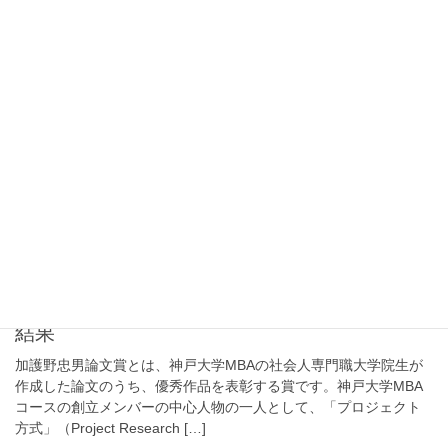
2015年2月27日
テーマプロジェクト研究
2014年度テーマプロジェクト発表会 教員レ
ポート
2015年1月10日（土） テーマプロジェクト研究最終発表会は今回
で7年目になります。回数を追うごとに発表内容、発表スタイルは
洗練されてきたように思います。MBAの先輩諸氏が経験、教訓を
共有していただいていること、MBA […]
2015年2月27日
加護野忠男論文賞
第7回（2014年度）加護野論文賞 第一次選考
結果
加護野忠男論文賞とは、神戸大学MBAの社会人専門職大学院生が
作成した論文のうち、優秀作品を表彰する賞です。神戸大学MBA
コースの創立メンバーの中心人物の一人として、「プロジェクト
方式」（Project Research […]