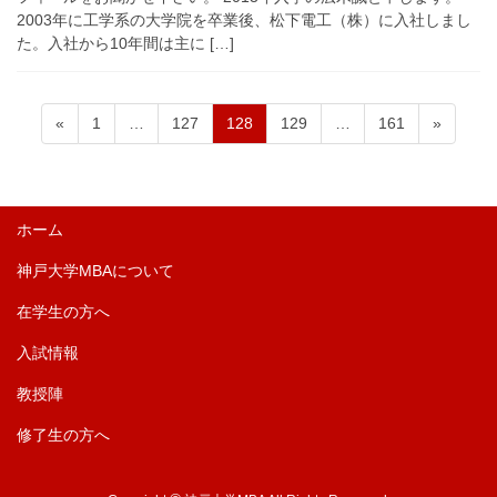
2003年に工学系の大学院を卒業後、松下電工（株）に入社しまし
た。入社から10年間は主に […]
ペ
ペ
ペ
ペ
ペ
投
«
1
…
127
128
129
…
161
»
ー
ー
ー
ー
ー
稿
ジ
ジ
ジ
ジ
ジ
の
ペ
ホーム
ー
神戸大学MBAについて
ジ
送
在学生の方へ
り
入試情報
教授陣
修了生の方へ