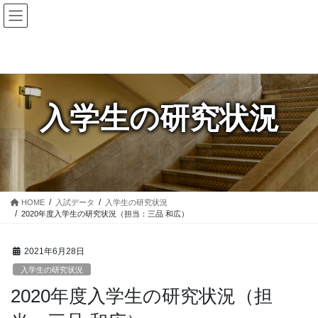
コ
ナ
ン
ビ
テ
ゲ
ン
ー
ツ
シ
に
ョ
移
ン
入学生の研究状況
動
に
移
動
HOME
入試データ
入学生の研究状況
2020年度入学生の研究状況（担当：三品 和広）
2021年6月28日
入学生の研究状況
2020年度入学生の研究状況（担