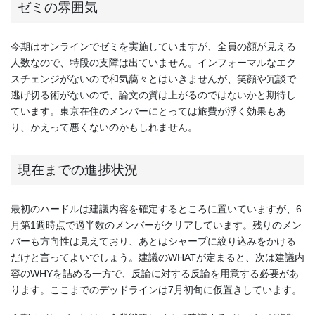
ゼミの雰囲気
今期はオンラインでゼミを実施していますが、全員の顔が見える
人数なので、特段の支障は出ていません。インフォーマルなエク
スチェンジがないので和気藹々とはいきませんが、笑顔や冗談で
逃げ切る術がないので、論文の質は上がるのではないかと期待し
ています。東京在住のメンバーにとっては旅費が浮く効果もあ
り、かえって悪くないのかもしれません。
現在までの進捗状況
最初のハードルは建議内容を確定するところに置いていますが、6
月第1週時点で過半数のメンバーがクリアしています。残りのメン
バーも方向性は見えており、あとはシャープに絞り込みをかける
だけと言ってよいでしょう。建議のWHATが定まると、次は建議内
容のWHYを詰める一方で、反論に対する反論を用意する必要があ
ります。ここまでのデッドラインは7月初旬に仮置きしています。