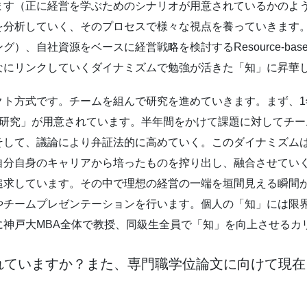
ます（正に経営を学ぶためのシナリオが用意されているかのよ
を分析していく、そのプロセスで様々な視点を養っていきます
、自社資源をベースに経営戦略を検討するResource-base
なにリンクしていくダイナミズムで勉強が活きた「知」に昇華
クト方式です。チームを組んで研究を進めていきます。まず、1
用研究」が用意されています。半年間をかけて課題に対してチ
そして、議論により弁証法的に高めていく。このダイナミズム
自分自身のキャリアから培ったものを搾り出し、融合させてい
追求しています。その中で理想の経営の一端を垣間見える瞬間
やチームプレゼンテーションを行います。個人の「知」には限
に神戸大MBA全体で教授、同級生全員で「知」を向上させるカ
ばれていますか？また、専門職学位論文に向けて現