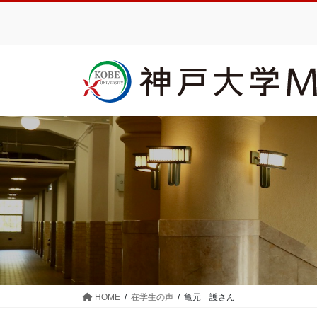
コ
ナ
ン
ビ
テ
ゲ
ン
ー
ツ
シ
に
ョ
移
ン
動
に
移
動
HOME
在学生の声
亀元 護さん