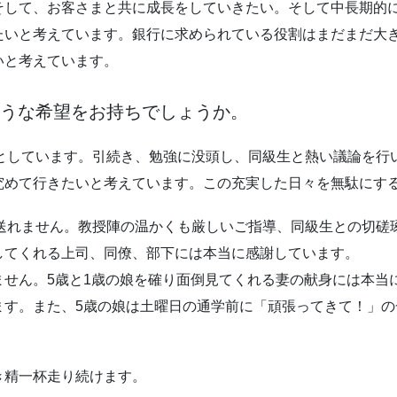
そして、お客さまと共に成長をしていきたい。そして中長期的
たいと考えています。銀行に求められている役割はまだまだ大
いと考えています。
ような希望をお持ちでしょうか。
うとしています。引続き、勉強に没頭し、同級生と熱い議論を行
究めて行きたいと考えています。この充実した日々を無駄にす
て送れません。教授陣の温かくも厳しいご指導、同級生との切磋
してくれる上司、同僚、部下には本当に感謝しています。
ません。5歳と1歳の娘を確り面倒見てくれる妻の献身には本当
ます。また、5歳の娘は土曜日の通学前に「頑張ってきて！」
き精一杯走り続けます。