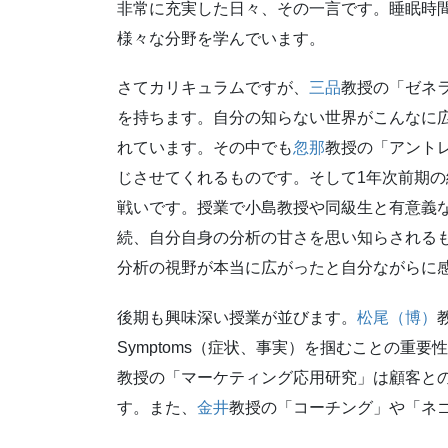
非常に充実した日々、その一言です。睡眠時
様々な分野を学んでいます。
さてカリキュラムですが、
三品
教授の「ゼネ
を持ちます。自分の知らない世界がこんなに
れています。その中でも
忽那
教授の「アント
じさせてくれるものです。そして1年次前期
戦いです。授業で小島教授や同級生と有意義
続、自分自身の分析の甘さを思い知らされる
分析の視野が本当に広がったと自分ながらに
後期も興味深い授業が並びます。
松尾（博）
Symptoms（症状、事実）を掴むことの
教授の「マーケティング応用研究」は顧客と
す。また、
金井
教授の「コーチング」や「ネ