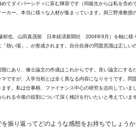
極めてダイバーシティに富む陣容です（同級生からは私を含め
メーカー、本当に様々な人材が集まっています。與三野准教授
藤郁也、山田真茂留 日本経済新聞社 2004年9月）を軸に
に「熱い場」。が形成されます。自分自身の問題意識は正しい
段階にあり、修士論文の作成はこれからです。良い論文にする
ーマですが、入学当初とは全く異なる内容になりそうです。問
きます。私は仕事柄、ファイナンス中心の研究を志向していま
められる今後の役割について深く検討を行いたいと考えていま
でを振り返ってどのような感想をお持ちでしょうか