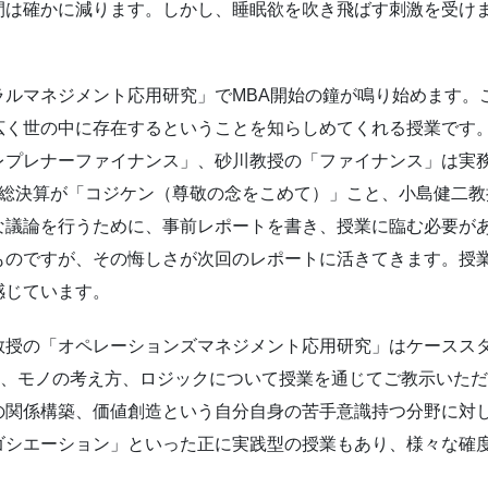
間は確かに減ります。しかし、睡眠欲を吹き飛ばす刺激を受け
ラルマネジメント応用研究」でMBA開始の鐘が鳴り始めます。
広く世の中に存在するということを知らしめてくれる授業です
レプレナーファイナンス」、砂川教授の「ファイナンス」は実
の総決算が「コジケン（尊敬の念をこめて）」こと、小島健二
な議論を行うために、事前レポートを書き、授業に臨む必要が
ものですが、その悔しさが次回のレポートに活きてきます。授
感じています。
教授の「オペレーションズマネジメント応用研究」はケースス
重要性、モノの考え方、ロジックについて授業を通じてご教示いた
の関係構築、価値創造という自分自身の苦手意識持つ分野に対
ゴシエーション」といった正に実践型の授業もあり、様々な確