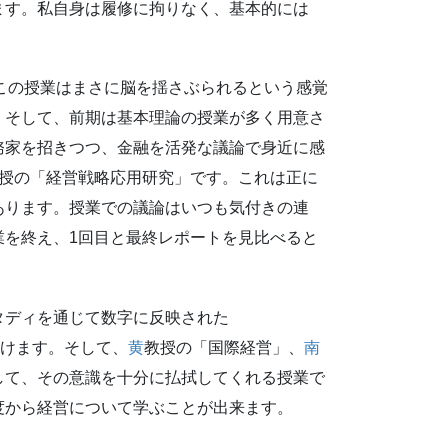
ます。私自身は履修に拘りなく、基本的には
この授業はまさに脳を揺さぶられるという感覚
。そして、前期は基本理論の授業が多く用意さ
務家を招きつつ、金融を活発な議論で身近に感
教授の「経営戦略応用研究」です。これは正に
あります。授業での議論はいつも気付きの連
業を終え、1回目と最終レポートを見比べると
タディを通じて数字に反映された
だけます。そして、
黄
教授の「国際経営」、
南
して、その意識を十分に払拭してくれる授業で
度から経営について学ぶことが出来ます。