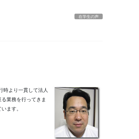
在学生の声
入行時より一貫して法人
亘る業務を行ってきま
ています。