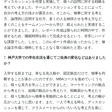
ディスカッションを何度も実施して、個々の設問に対する戦略を
考えていきました。チームディスカッションすることによって、
自分の考え方の浅さが露呈され、そこから、物事に対する考え
方、論理的に説明する仕方、多くの人を納得させる考え方など、
多くのことをチームメンバーから学び、鍛えられたと実感するこ
とができました。また、レポート作成は限られた時間の中で、作
成するため、睡眠時間を削って完成させるという、非常にハード
な課題でした。しかし、このレポート作成があったからこそ、修
士論文作成に物怖じすることなく取り組めたと思います。
7.
神戸大学での学生生活を通じてご自身の変化などはありました
か？
入学する前までは、単なる先入観や、固定観念だけで、物事を判
断することが多かったのですが、MBAコースを進めていくうち
に、様々な見方を学ぶことができました。マーケティングの観点
から考えたり、組織の観点から考えたり、戦略面から考えたり
と、様々な観点から物事を客観的にみることにより、考えの幅が
広がったように思います。また、一人で考える時も、ディスカッ
ションを通じて、クラスメートからのいろいろな考え方を基に、