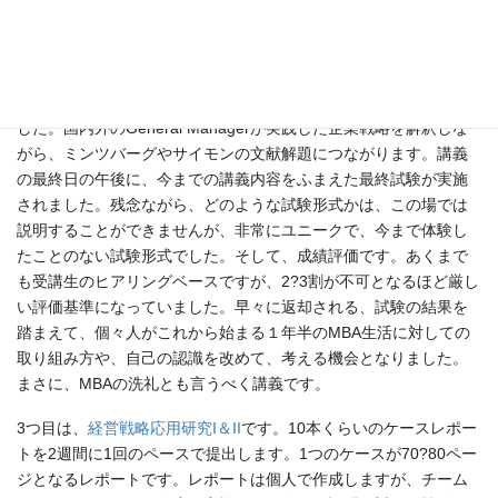
謝しています。本当にいい経験をさせてもらいました。
2つ目は、
ゼネラルマネジメント応用研究
です。入学して最初の土
曜集中開講授業科目でした。General Managerがどういう人で、
どういう人がなれるのかという、衝撃的な講義内容で、始まりま
した。国内外のGeneral Managerが実践した企業戦略を解釈しな
がら、ミンツバーグやサイモンの文献解題につながります。講義
の最終日の午後に、今までの講義内容をふまえた最終試験が実施
されました。残念ながら、どのような試験形式かは、この場では
説明することができませんが、非常にユニークで、今まで体験し
たことのない試験形式でした。そして、成績評価です。あくまで
も受講生のヒアリングベースですが、2?3割が不可となるほど厳し
い評価基準になっていました。早々に返却される、試験の結果を
踏まえて、個々人がこれから始まる１年半のMBA生活に対しての
取り組み方や、自己の認識を改めて、考える機会となりました。
まさに、MBAの洗礼とも言うべく講義です。
3つ目は、
経営戦略応用研究I＆II
です。10本くらいのケースレポー
トを2週間に1回のペースで提出します。1つのケースが70?80ペー
ジとなるレポートです。レポートは個人で作成しますが、チーム