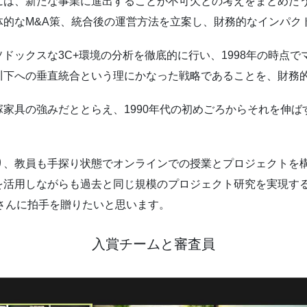
には、新たな事業に進出することが不可欠との考えをまとめた
体的なM&A策、統合後の運営方法を立案し、財務的なインパク
ドックスな3C+環境の分析を徹底的に行い、1998年の時点
川下への垂直統合という理にかなった戦略であることを、財務
家具の強みだととらえ、1990年代の初めごろからそれを伸
り、教員も手探り状態でオンラインでの授業とプロジェクトを
を活用しながらも過去と同じ規模のプロジェクト研究を実現す
さんに拍手を贈りたいと思います。
入賞チームと審査員