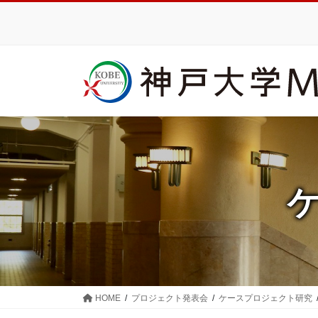
コ
ナ
ン
ビ
テ
ゲ
ン
ー
ツ
シ
に
ョ
移
ン
動
に
移
動
HOME
プロジェクト発表会
ケースプロジェクト研究