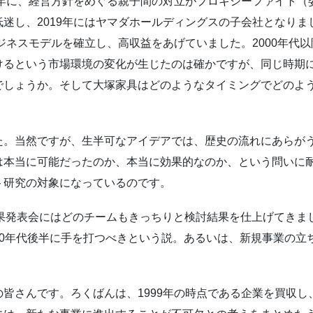
5年に、経営方針をめぐる親子間の対立がプロキシーファイト
迷し、2019年にはヤマダホールディングスの子会社となり
ビジネスモデルを確立し、高収益をあげていました。2000年代
けるという市場環境の変化が生じたのは確かですが、同じ時期
でしょうか。そして大塚家具はどのようなタイミングでどのよ
。
た。当然ですが、生半可なアイデアでは、歴史の流れにあらが
は本当に可能だったのか、本当に効果的なのか、という問いに
ト研究の対象になっているのです。
果発表会にはどのチームもきっちりと検討結果を仕上げてきま
00年代後半に手を打つべきという説。あるいは、新規事業の立
皆さんです。ろくばんは、1999年の時点である企業を買収