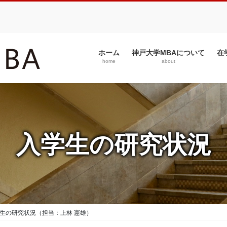
ホーム
神戸大学MBAについて
在
home
about
入学生の研究状況
学生の研究状況（担当：上林 憲雄）