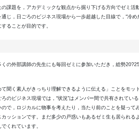
上の課題を，アカデミックな観点から掘り下げる方向でゼミ活
通じ，日ごろのビジネス現場から一歩超越した目線で，“冷め
にすることが目的です。
くの外部講師の先生にも毎回ゼミに参加いただき，総勢20?2
めて聞く素人がきっちり理解できるように伝える」ことをモッ
ろのビジネス現場では，“状況”はメンバー間で共有されてい
いので，ロジカルに物事を考えたり，当たり前のことを疑って
スカッションです。まだ多少の戸惑いもあるゼミ生も居られる
んでくれています。