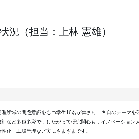
究状況（担当：上林 憲雄）
管理領域の問題意識をもつ学生16名が集まり，各自のテーマを
技師など多種多彩で，したがって研究関心も，イノベーション
活性化，工場管理など実にさまざまです。