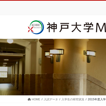
コ
ナ
ン
ビ
テ
ゲ
ン
ー
ツ
シ
に
ョ
移
ン
動
に
移
動
HOME
入試データ
入学生の研究状況
2015年度入