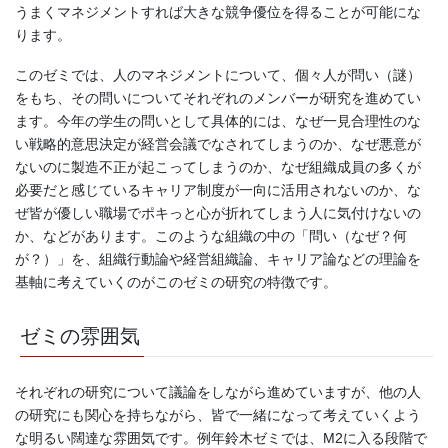
うまくマネジメントすれば大きな競争優位を得ることが可能にな
ります。
このゼミでは、人のマネジメントについて、個々人が問い（謎）
をもち、その問いについてそれぞれのメンバーが研究を進めてい
ます。今年の学生の問いとして具体的には、なぜ一見合理性のな
い戦略的意思決定が経営会議でなされてしまうのか、なぜ悪意が
ないのに製造不正が起こってしまうのか、なぜ組織成員の多くが
必要だと感じているキャリア制度が一向に活用されないのか、な
ぜ皆が優しい職場でポキっと心が折れてしまう人に気付けないの
か、などがあります。このような組織の中の「問い（なぜ？何
が？）」を、組織行動論や経営組織論、キャリア論などの理論を
基軸に考えていくのがこのゼミの研究の特徴です。
ゼミの雰囲気
それぞれの研究について議論をしながら進めていますが、他の人
の研究にも関心を持ちながら、皆で一緒になって考えていくよう
な明るい闊達な雰囲気です。例年鈴木ゼミでは、M2に入る段階で