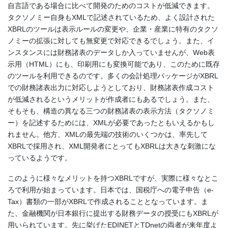
自言語である場合に比べて開発のためのコストが低減できます。
タクソノミー自身もXMLで記述されているため、よく設計された
XBRLのツールは表示ルールの変更や、企業・産業に特有のタクソ
ノミーの拡張に対しても無変更で対応できるでしょう。また、イ
ンスタンスには財務諸表のデータしか入っていませんが、Web表
示用（HTML）にも、印刷用にも変換可能であり、このために既存
のツールを利用できるのです。多くの会計処理パッケージがXBRL
での財務諸表出力に対応しようとしており、財務諸表作成コスト
が低減されるというメリットが作成者にもあるでしょう。また、
そもそも、構造の異なる三つの財務諸表の表示方法（タクソノミ
ー）を記述するためには、XMLが必要であったともいえるかもし
れません。他方、XMLの最先端の技術のいくつかは、率先して
XBRLで採用され、XML開発者にとってもXBRLは大きな刺激にな
っているようです。
このように様々なメリットを持つXBRLですが、実際に様々なとこ
ろで利用が始まっています。日本では、国税庁への電子申告（e-
Tax）書類の一部がXBRLで作成されることとなっています。ま
た、金融機関が日本銀行に提出する財務データの授受にもXBRLが
用いられています。先に挙げたEDINETとTDnetの両者が来年度よ