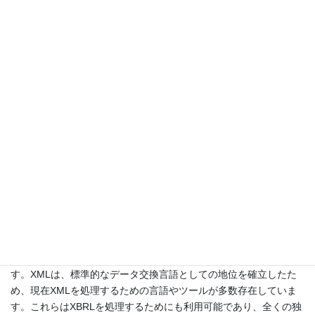
録を記述するためにRSSが用いられる機会が増えていますが、こ
れもXMLの実装の一つです。財務報告に特化したXML言語の実装
がXBRLなのです。
XBRLは、XMLに基づいて作成されたXBRLの仕様と、その仕様に
基づき各国の会計基準に合わせて作成された財務諸表の電子的な
ひな形（これを「タクソノミー」と言い、複数のファイルより構
成されています）と、そのひな形の中に入る各企業の財務諸表の
勘定科目と金額等の情報のリスト（これを「インスタンス」と言
います）という三つの部分からなっています。仕様はタクソノミ
ーの記述ルールを定め、タクソノミーはインスタンスの記述ルー
ルを定めています。実際の財務諸表データはインスタンスに記述
されるため、インスタンスのサイズは非常に小さくなります。複
数のインスタンスを企業間・年度間で比較することも容易になる
わけです。
XBRLはXMLが有するいくつかのメリットを享受することができま
す。XMLは、標準的なデータ交換言語としての地位を確立したた
め、現在XMLを処理するための言語やツールが多数存在していま
す。これらはXBRLを処理するためにも利用可能であり、全くの独