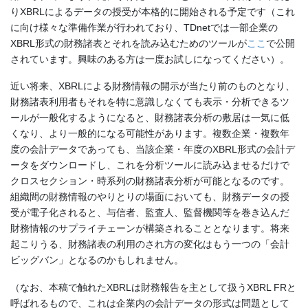
りXBRLによるデータの授受が本格的に開始される予定です（これ
に向け様々な準備作業が行われており、TDnetでは一部企業の
XBRL形式の財務諸表とそれを読み込むためのツールが
ここ
で公開
されています。興味のある方は一度お試しになってください）。
近い将来、XBRLによる財務情報の開示が当たり前のものとなり、
財務諸表利用者もそれを特に意識しなくても表示・分析できるツ
ールが一般化するようになると、財務諸表分析の敷居は一気に低
くなり、より一般的になる可能性があります。複数企業・複数年
度の会計データであっても、当該企業・年度のXBRL形式の会計デ
ータをダウンロードし、これを分析ツールに読み込ませるだけで
クロスセクション・時系列の財務諸表分析が可能となるのです。
組織間の財務情報のやりとりの場面においても、財務データの授
受が電子化されると、与信者、監査人、監督機関等を巻き込んだ
財務情報のサプライチェーンが構築されることとなります。将来
起こりうる、財務諸表の利用のされ方の変化はもう一つの「会計
ビッグバン」となるのかもしれません。
（なお、本稿で触れたXBRLは財務報告を主として扱うXBRL FRと
呼ばれるもので、これは企業内の会計データの形式は問題として