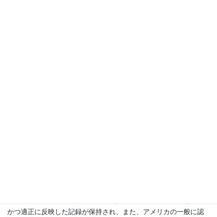
種類の意見、すなわち、内部統制報告書の適正表示に関する監査
人の意見、および当該企業の内部統制の有効性それ自体に関する
監査人の意見の両者が記載される。
このことは、財務報告に関する内部統制について、経営者および
監査人がそれぞれ評価を行いその結果を開示することを意味して
おり、企業の内部統制の有効性を確保し、ディスクロージャー制
度を資本主義社会のインフラストラクチャーとして保持すること
へのSECの強い信念が表れているということができる。
内部統制報告書の例は次の通りである。
A社の経営者は、財務報告に関する良好な内部統制を確立・維持す
る責任を負っている。
経営者は、200X年12月31日現在の財務報告に関する内部統制を評
価した。当該評価に基づき、経営者は、200X年12月31日現在、財
務報告に関する有効な内部統制を維持していると確信している。
具体的には、当該内部統制は、会社資産の取引および処分を正確
かつ適正に反映した記録が保持され、また、アメリカの一般に認