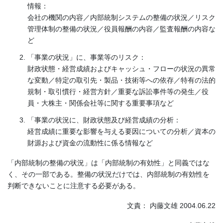
情報：
会社の機関の内容／内部統制システムの整備の状況／リスク
管理体制の整備の状況／役員報酬の内容／監査報酬の内容な
ど
「事業の状況」に、事業等のリスク：
財政状態・経営成績およびキャッシュ・フローの状況の異常
な変動／特定の取引先・製品・技術等への依存／特有の法的
規制・取引慣行・経営方針／重要な訴訟事件等の発生／役
員・大株主・関係会社等に関する重要事項など
「事業の状況に、財政状態及び経営成績の分析：
経営成績に重要な影響を与える要因についての分析／資本の
財源および資金の流動性に係る情報など
「内部統制の整備の状況」は「内部統制の有効性」と同義ではな
く、その一部である。整備の状況だけでは、内部統制の有効性を
判断できないことに注意する必要がある。
文責： 内藤文雄 2004.06.22