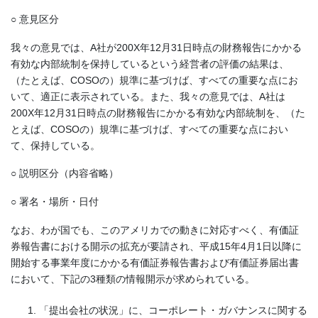
○ 意見区分
我々の意見では、A社が200X年12月31日時点の財務報告にかかる
有効な内部統制を保持しているという経営者の評価の結果は、
（たとえば、COSOの）規準に基づけば、すべての重要な点にお
いて、適正に表示されている。また、我々の意見では、A社は
200X年12月31日時点の財務報告にかかる有効な内部統制を、（た
とえば、COSOの）規準に基づけば、すべての重要な点におい
て、保持している。
○ 説明区分（内容省略）
○ 署名・場所・日付
なお、わが国でも、このアメリカでの動きに対応すべく、有価証
券報告書における開示の拡充が要請され、平成15年4月1日以降に
開始する事業年度にかかる有価証券報告書および有価証券届出書
において、下記の3種類の情報開示が求められている。
「提出会社の状況」に、コーポレート・ガバナンスに関する