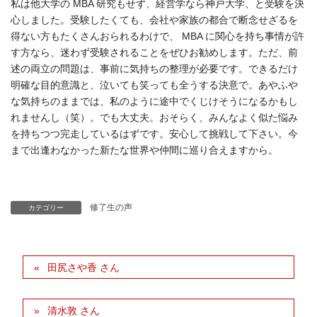
私は他大学の MBA 研究もせず、経営学なら神戸大学、と受験を決
心しました。受験したくても、会社や家族の都合で断念せざるを
得ない方もたくさんおられるわけで、 MBA に関心を持ち事情が許
す方なら、迷わず受験されることをぜひお勧めします。ただ、前
述の両立の問題は、事前に気持ちの整理が必要です。できるだけ
明確な目的意識と、泣いても笑っても全うする決意で。あやふや
な気持ちのままでは、私のように途中でくじけそうになるかもし
れませんし（笑）。でも大丈夫。おそらく、みんなよく似た悩み
を持ちつつ完走しているはずです。安心して挑戦して下さい。今
まで出逢わなかった新たな世界や仲間に巡り合えますから。
修了生の声
カテゴリー
田尻さや香 さん
清水敦 さん