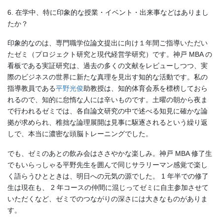
6. 在学中、特に印象的な授業・イベント・出来事などはありまし
たか？
印象的なのは、専門職学位論文提出に向け１年間ご指導いただい
たゼミ（プロジェクト研究と現代経営学研究）です。神戸 MBA の
看板である実証研究は、過去の多くの文献をレビューしつつ、実
際のビジネスの世界に新たな真理を見出す知的な活動です。私の
指導教員である
平野光俊
助教授は、知的体育会系を標榜しておら
れるので、知的に怠惰な人には辛いものです。土曜の朝から夜ま
で行われるゼミでは、各自論文研究の中で述べる知見に確かな論
拠が求められ、稚拙な論理展開は見事に駆逐されるという繰り返
しで、本当に濃密な頭脳トレーニングでした。
でも、ゼミのあとの飲み会はささやかな楽しみ。神戸 MBA 修了生
でもいらっしゃる平野先生を囲んで同じサラリーマン感覚で楽し
く語らうひとときは、明日への元気の源でした。 1 年半での修了
生は現在も、 2 年コースの仲間に混じってゼミに自主参加させて
いただくなど、ゼミでのつながりの深さには大きなものがありま
す。