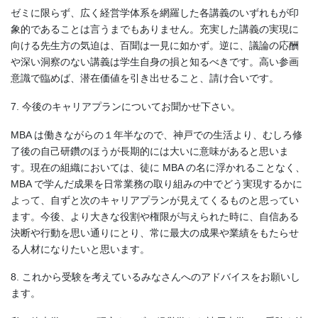
ゼミに限らず、広く経営学体系を網羅した各講義のいずれもが印
象的であることは言うまでもありません。充実した講義の実現に
向ける先生方の気迫は、百聞は一見に如かず。逆に、議論の応酬
や深い洞察のない講義は学生自身の損と知るべきです。高い参画
意識で臨めば、潜在価値を引き出せること、請け合いです。
7. 今後のキャリアプランについてお聞かせ下さい。
MBA は働きながらの１年半なので、神戸での生活より、むしろ修
了後の自己研鑽のほうが長期的には大いに意味があると思いま
す。現在の組織においては、徒に MBA の名に浮かれることなく、
MBA で学んだ成果を日常業務の取り組みの中でどう実現するかに
よって、自ずと次のキャリアプランが見えてくるものと思ってい
ます。今後、より大きな役割や権限が与えられた時に、自信ある
決断や行動を思い通りにとり、常に最大の成果や業績をもたらせ
る人材になりたいと思います。
8. これから受験を考えているみなさんへのアドバイスをお願いし
ます。