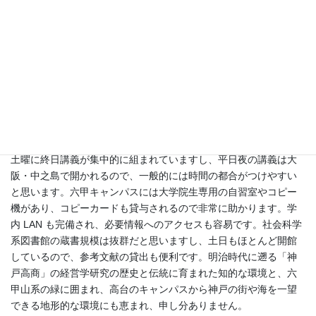
加や貢献ができません。さらにレポート作成、講義によってはグ
ループワークも加わり、相当ハードです。なので、仕事への時間
もかなり圧縮したほうだと思います。会社には申し訳ない想いで
おりましたが、多くの講義を併行受講し課題に追われている時
や、専門職学位論文提出前の時期は、相当割り切って臨みまし
た。私への理解と応援をして下さった社長をはじめ、わがままを
許してくれた上司や職場のみんなには心から感謝しています。
5. 神戸大学の修学環境はどうでしたか？
土曜に終日講義が集中的に組まれていますし、平日夜の講義は大
阪・中之島で開かれるので、一般的には時間の都合がつけやすい
と思います。六甲キャンパスには大学院生専用の自習室やコピー
機があり、コピーカードも貸与されるので非常に助かります。学
内 LAN も完備され、必要情報へのアクセスも容易です。社会科学
系図書館の蔵書規模は抜群だと思いますし、土日もほとんど開館
しているので、参考文献の貸出も便利です。明治時代に遡る「神
戸高商」の経営学研究の歴史と伝統に育まれた知的な環境と、六
甲山系の緑に囲まれ、高台のキャンパスから神戸の街や海を一望
できる地形的な環境にも恵まれ、申し分ありません。