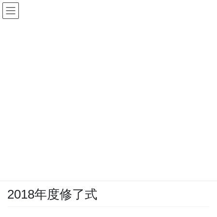
コ
ナ
ン
ビ
テ
ゲ
ン
ー
ツ
シ
に
ョ
移
ン
修了式
動
に
移
動
HOME
修士論文・専門職学位論文
修了式
2018年度修了式
2019年3月4日
修了式
2018年度修了式