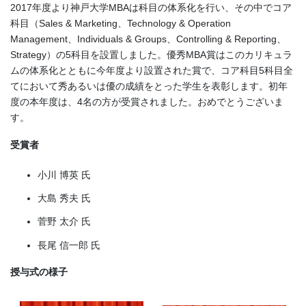
2017年度より神戸大学MBAは科目の体系化を行い、その中でコア
科目（Sales & Marketing、Technology & Operation
Management、Individuals & Groups、Controlling & Reporting、
Strategy）の5科目を設置しました。優秀MBA賞はこのカリキュラ
ムの体系化とともに今年度より設置された賞で、コア科目5科目全
てにおいて秀あるいは優の成績をとった学生を表彰します。初年
度の本年度は、4名の方が受賞されました。おめでとうございま
す。
受賞者
小川 博英 氏
大島 秀夫 氏
菅野 太介 氏
長尾 信一郎 氏
授与式の様子