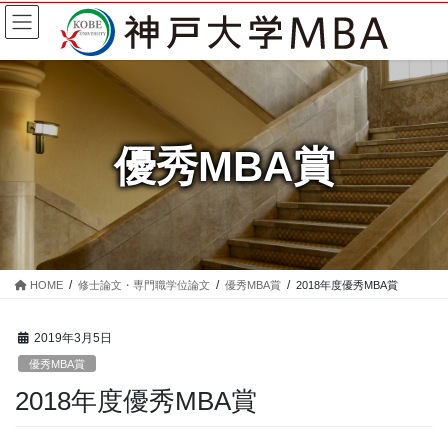
コ
ナ
ン
ビ
テ
ゲ
ン
ー
ツ
シ
に
ョ
移
ン
優秀MBA賞
動
に
移
動
HOME
修士論文・専門職学位論文
優秀MBA賞
2018年度優秀MBA賞
2019年3月5日
優秀MBA賞
2018年度優秀MBA賞