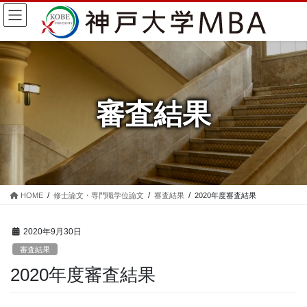
コ
ナ
ン
ビ
テ
ゲ
ン
ー
ツ
シ
に
ョ
移
ン
審査結果
動
に
移
動
HOME
修士論文・専門職学位論文
審査結果
2020年度審査結果
2020年9月30日
審査結果
2020年度審査結果