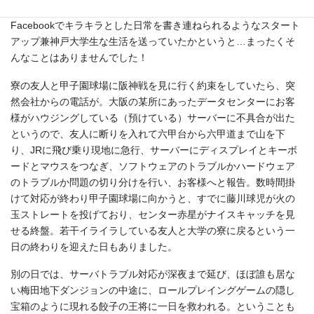
ラウドプロバイダーでした。当時SNSがあれば、Linked In や
Facebookでキラキラとした日常を書き連ねられるようなスタート
アップ兼神戸大学生な生活を送っていたかというと…まったくそ
んなことはありませんでした！
寮の友人と甲子園球場に阪神戦を見に行く約束をしていたら、突
然会社からの電話が。大阪の某所にあったデータセンターにお客
様がハウジングしている（預けている）サーバーに不具合が出た
というので、友人に断りを入れて六甲台から六甲道まで山を下
り、JRに飛び乗り現地に急行、サーバーにディスプレイとキーボ
ードとマウスをつなぎ、ソフトウェアのトラブルかハードウェア
のトラブルか問題の切り分けを行い、お客様へと報告。数時間掛
けて対応が終わり甲子園球場に向かうと、すでに藤川球児が火の
玉ストレートを投げており、センター赤星がナイスキャッチを見
せる終盤。若干イライラしている友人と大学の寮に戻るという一
日の終わりを迎えた日もありました。
別の日では、サーバトラブル対応が深夜まで延び、ほぼ誰も居な
い梅田地下ダンジョンの中途に、ロールプレイングゲームの隠し
宝箱のように現れる餃子の王将に一日を救われる。ということも