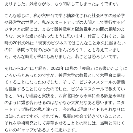
ありました。残念ながら、もう閉店してしまったようですが。
こんな感じに、私が六甲台で学ぶ抽象化された社会科学の経済学
や経営学の世界と、私がスタートアップの人間として実行するビ
ジネスとの間には、まるで阪神電車と阪急電車との間の距離のよ
うな、大きな違いがあったように思います。付言しておくと、当
時の20代の私は「現実のビジネスではこんなこと永久に起きない
のに、学問って何のためにあるんだろう？」とも考えていまし
た。そんな時期が私にもありました。若さとは恐ろしいです。
それから15年ほど経ち、2022年10月の『凌霜』にも書いたように
いろいろとあったのですが、神戸大学の教員として六甲台に戻っ
てくることになったのでした。そして、ビジネススクールの講義
も担当することになったのでした。ビジネススクールで教えてい
ると、やはり理論と実践を、西宮北口から今津に至る阪急今津線
のように繋ぎ合わせるのはなかなか大変だなあと思います。スタ
ートアップ時代の私と違って、今の私は理論サイドもそれなりに
は知ったのですが、それでも、現実の社会で起きていることと、
それを学術研究として昇華させることとの間には、当時と同じく
らいのギャップがあるように思います。