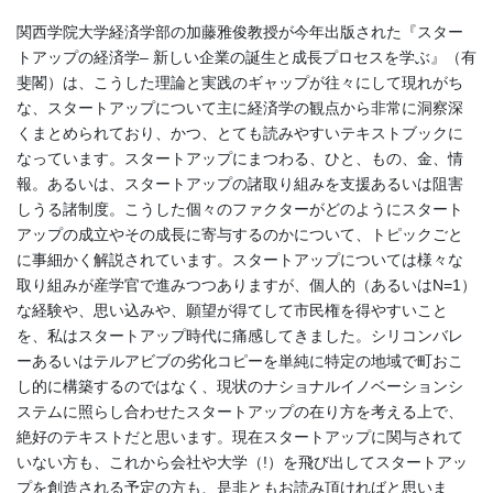
関西学院大学経済学部の加藤雅俊教授が今年出版された『スター
トアップの経済学– 新しい企業の誕生と成長プロセスを学ぶ』（有
斐閣）は、こうした理論と実践のギャップが往々にして現れがち
な、スタートアップについて主に経済学の観点から非常に洞察深
くまとめられており、かつ、とても読みやすいテキストブックに
なっています。スタートアップにまつわる、ひと、もの、金、情
報。あるいは、スタートアップの諸取り組みを支援あるいは阻害
しうる諸制度。こうした個々のファクターがどのようにスタート
アップの成立やその成長に寄与するのかについて、トピックごと
に事細かく解説されています。スタートアップについては様々な
取り組みが産学官で進みつつありますが、個人的（あるいはN=1）
な経験や、思い込みや、願望が得てして市民権を得やすいこと
を、私はスタートアップ時代に痛感してきました。シリコンバレ
ーあるいはテルアビブの劣化コピーを単純に特定の地域で町おこ
し的に構築するのではなく、現状のナショナルイノベーションシ
ステムに照らし合わせたスタートアップの在り方を考える上で、
絶好のテキストだと思います。現在スタートアップに関与されて
いない方も、これから会社や大学（!）を飛び出してスタートアッ
プを創造される予定の方も、是非ともお読み頂ければと思いま