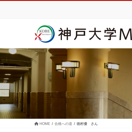
コ
ナ
ン
ビ
テ
ゲ
ン
ー
ツ
シ
に
ョ
移
ン
動
に
移
動
HOME
合格への道
徳村優 さん