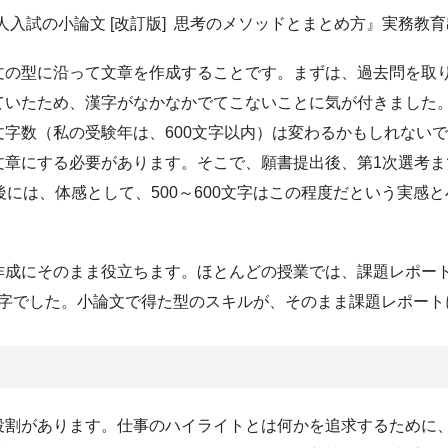
学 社会人入試の小論文 [改訂版] 思考のメソッドとまとめ方』実務教
文の型に沿って文章を作成することです。まずは、過去問を取
ていたため、漢字がなかなかでてこないことに気が付きました。
字数（私の受験年は、600文字以内）は変わるかもしれない
章にする必要があります。そこで、願書提出後、第1次選考ま
後には、体感として、500～600文字はこの程度だという実感
作成にそのまま役立ちます。ほとんどの授業では、課題レポー
00文字でした。小論文で得た型のスキルが、そのまま課題レポー
役割があります。仕事のハイライトとは何かを追求するために