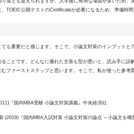
し回り道とも捉えられますが、入学後に有用な場面が多いため、
OEIC公開テストのCertificateが必要になるため、準備
とても重要だと感じます。そこで、小論文対策のインプットと
知ることです。どんなに優れた主張も型が悪いと、読み手に誤
生むファーストステップと思います。そこで、私が使った参考
2011)『国内MBA受験 小論文対策講義』中央経済社
新 (2019)『国内MBA入試対策 小論文対策の論点 ～小論文