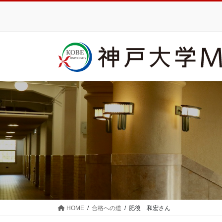
コ
ナ
ン
ビ
テ
ゲ
ン
ー
ツ
シ
に
ョ
移
ン
動
に
移
動
HOME
合格への道
肥後 和宏さん