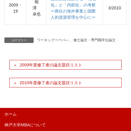
相
2009・
化」と「内部化」の考察
澤
3/2010
19
ー商社の海外事業と国際
卓也
人的資源管理を中心にー
ワーキングペーパ―
、
修士論文・専門職学位論文
カテゴリー
2009年度修了者の論文題目リスト
2010年度修了者の論文題目リスト
ホーム
神戸大学MBAについて