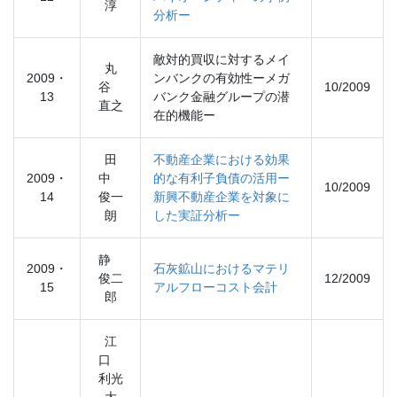
淳
分析ー
敵対的買収に対するメイ
丸
2009・
ンバンクの有効性ーメガ
谷
10/2009
13
バンク金融グループの潜
直之
在的機能ー
田
不動産企業における効果
2009・
中
的な有利子負債の活用ー
10/2009
14
俊一
新興不動産企業を対象に
朗
した実証分析ー
静
2009・
石灰鉱山におけるマテリ
俊二
12/2009
15
アルフローコスト会計
郎
江
口
利光