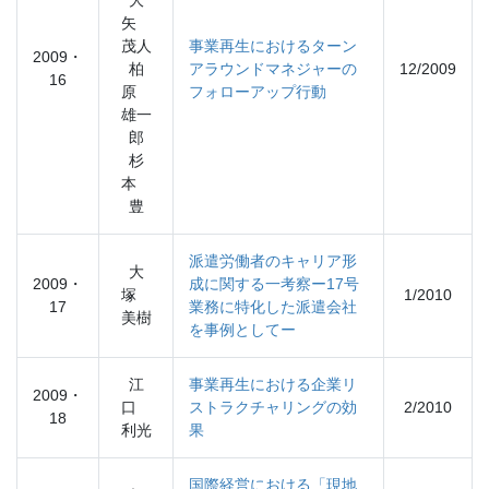
大
矢
茂人
事業再生におけるターン
2009・
柏
アラウンドマネジャーの
12/2009
16
原
フォローアップ行動
雄一
郎
杉
本
豊
派遣労働者のキャリア形
大
2009・
成に関する一考察ー17号
塚
1/2010
17
業務に特化した派遣会社
美樹
を事例としてー
江
事業再生における企業リ
2009・
口
ストラクチャリングの効
2/2010
18
利光
果
国際経営における「現地