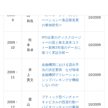
迫
コーポレート・ベンチャ
2009・
ーのマネージャーのモチ
田
10/2009
9
ベーションー食品製造業
和良
の事例研究ー
IPO企業のディスクロージ
松
2009・
ャーの質と株主資本コス
本
10/2009
10
トー新興3市場のデータに
恭卓
基づく実証分析ー
金融機関における貸出手
井
法の決定要因 なぜ地域
2009・
上
金融機関でリレーション
10/2009
11
貴文
シップバンキングが機能
しないのか
ブティック型ベンチャー
栗
2009・
キャピタルの投資行動ー
山
10/2009
12
バイオベンチャーの事例