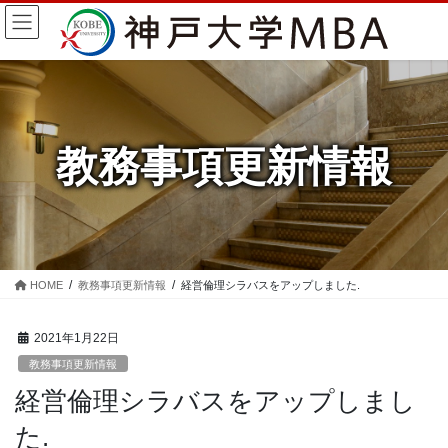
コ
ナ
ン
ビ
テ
ゲ
ン
ー
ツ
シ
に
ョ
移
ン
教務事項更新情報
動
に
移
動
HOME
教務事項更新情報
経営倫理シラバスをアップしました.
2021年1月22日
教務事項更新情報
経営倫理シラバスをアップしまし
た.