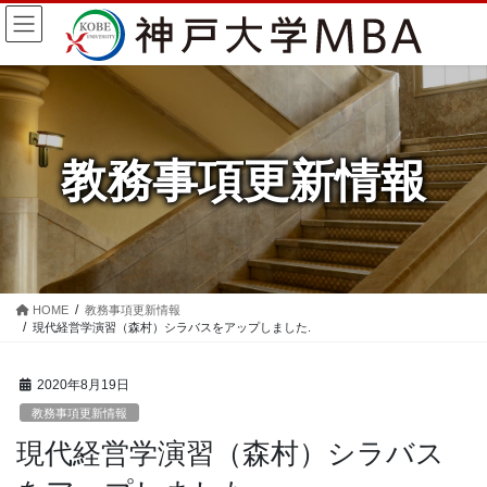
コ
ナ
ン
ビ
テ
ゲ
ン
ー
ツ
シ
に
ョ
移
ン
教務事項更新情報
動
に
移
動
HOME
教務事項更新情報
現代経営学演習（森村）シラバスをアップしました.
2020年8月19日
教務事項更新情報
現代経営学演習（森村）シラバス