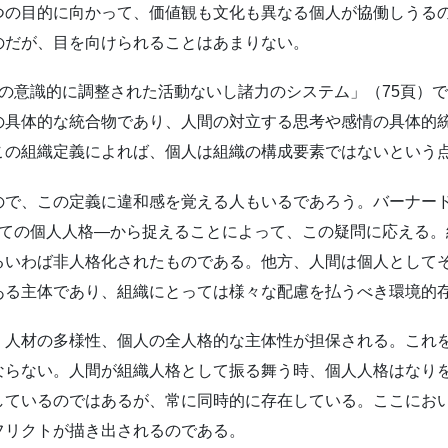
つの目的に向かって、価値観も文化も異なる個人が協働しうる
のだが、目を向けられることはあまりない。
の意識的に調整された活動ないし諸力のシステム」（75頁）
の具体的な統合物であり、人間の対立する思考や感情の具体的統
この組織定義によれば、個人は組織の構成要素ではないという
ので、この定義に違和感を覚える人もいるであろう。バーナード
しての個人人格―から捉えることによって、この疑問に応える
るいわば非人格化されたものである。他方、人間は個人として
ある主体であり、組織にとっては様々な配慮を払うべき環境的
、人材の多様性、個人の全人格的な主体性が担保される。これ
ならない。人間が組織人格として振る舞う時、個人人格はなり
しているのではあるが、常に同時的に存在している。ここにお
フリクトが描き出されるのである。