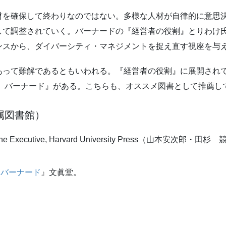
材を確保して終わりなのではない。多様な人材が自律的に意思
して調整されていく。バーナードの『経営者の役割』とりわけ
ンスから、ダイバーシティ・マネジメントを捉え直す視座を与
あって難解であるともいわれる。『経営者の役割』に展開され
書 バーナード』がある。こちらも、オススメ図書として推薦し
属図書館）
s of the Executive, Harvard University Press（山本安次
 バーナード
』文眞堂。