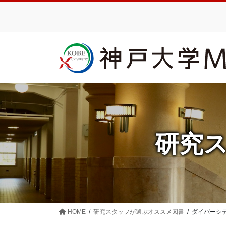
コ
ナ
ン
ビ
テ
ゲ
ン
ー
ツ
シ
に
ョ
移
ン
動
に
移
動
研究
HOME
研究スタッフが選ぶオススメ図書
ダイバーシ