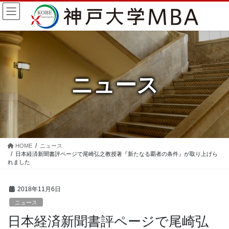
コ
ナ
ン
ビ
テ
ゲ
ン
ー
ツ
シ
に
ョ
移
ン
ニュース
動
に
移
動
HOME
ニュース
日本経済新聞書評ページで尾崎弘之教授著『新たなる覇者の条件』が取り上げら
れました
2018年11月6日
ニュース
日本経済新聞書評ページで尾崎弘