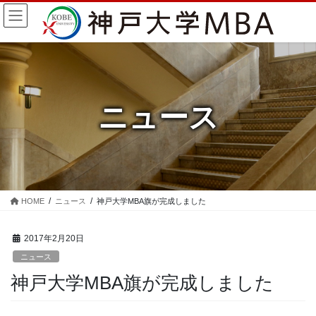
コ
ナ
ン
ビ
テ
ゲ
ン
ー
ツ
シ
に
ョ
移
ン
ニュース
動
に
移
動
HOME
ニュース
神戸大学MBA旗が完成しました
2017年2月20日
ニュース
神戸大学MBA旗が完成しました