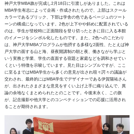
神戸大学MBA旗が完成し2月18日に引渡しがありました。これは
MBA学生有志によって企画・作成されたもので、上部はスクール
カラーであるブリック、下部は学舎の色であるベージュのツート
ーンの構成になっています。2色が上下やや斜めに配置されている
のは、学生が登校時に正面階段を登り切ったときに目に入る本館
のイメージをシンボル化したものです。また、2色へのこだわり
は、神戸大学MBAプログラムが包摂する多様な2面性、たとえば神
戸大学の面する山と海、昼夜開講制の朝と夜、働きながら学ぶと
いう実務と学業、学生の直面する宿題と家庭などを調和させてい
くという特徴を示唆しています。見た目はシンプルですが、ここ
に至るまではMBA学生から多くの意見が出され喧々諤々の議論が
交わされ、最終的にはMBA学生でデザイナーである伊賀陽祐さん
が、出されたさまざまな意見をすくい上げ上手に織り込んで、異
論の余地なくまとめられたとのことです。今後末永く、この旗
が、記念撮影や他大学とのコンペティションでの応援に活用され
ることが期待されます。