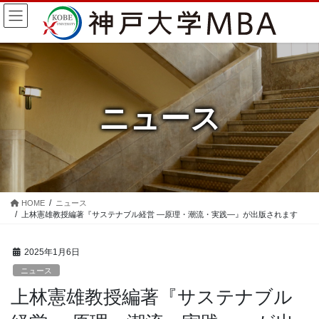
コ
ナ
ン
ビ
テ
ゲ
ン
ー
ツ
シ
に
ョ
移
ン
ニュース
動
に
移
動
HOME
ニュース
上林憲雄教授編著『サステナブル経営 ―原理・潮流・実践―』が出版されます
2025年1月6日
ニュース
上林憲雄教授編著『サステナブル