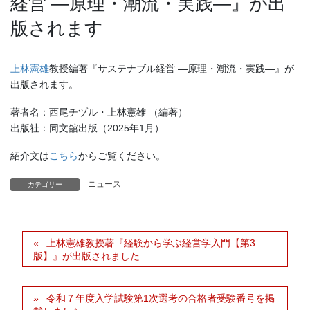
経営 ―原理・潮流・実践―』が出
版されます
上林憲雄
教授編著『サステナブル経営 ―原理・潮流・実践―』が
出版されます。
著者名：西尾チヅル・上林憲雄 （編著）
出版社：同文舘出版（2025年1月）
紹介文は
こちら
からご覧ください。
ニュース
カテゴリー
上林憲雄教授著『経験から学ぶ経営学入門【第3
版】』が出版されました
令和７年度入学試験第1次選考の合格者受験番号を掲