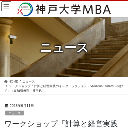
コ
ナ
ン
ビ
テ
ゲ
ン
ー
ツ
シ
に
ョ
移
ン
ニュース
動
に
移
動
HOME
ニュース
ワークショップ「計算と経営実践のインターラクション－Valuation Studiesへ向け
て」（参加費無料・要申込）
2018年9月11日
ニュース
ワークショップ「計算と経営実践