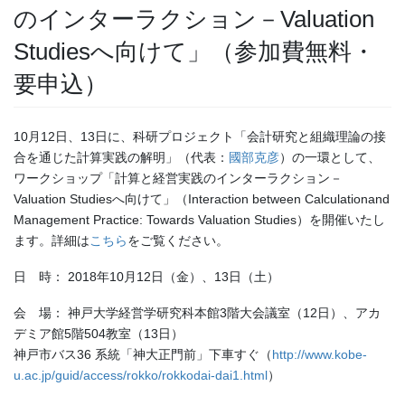
のインターラクション－Valuation
Studiesへ向けて」（参加費無料・
要申込）
10月12日、13日に、科研プロジェクト「会計研究と組織理論の接
合を通じた計算実践の解明」（代表：
國部克彦
）の一環として、
ワークショップ「計算と経営実践のインターラクション－
Valuation Studiesへ向けて」（Interaction between Calculationand
Management Practice: Towards Valuation Studies）を開催いたし
ます。詳細は
こちら
をご覧ください。
日 時： 2018年10月12日（金）、13日（土）
会 場： 神戸大学経営学研究科本館3階大会議室（12日）、アカ
デミア館5階504教室（13日）
神戸市バス36 系統「神大正門前」下車すぐ（
http://www.kobe-
u.ac.jp/guid/access/rokko/rokkodai-dai1.html
）