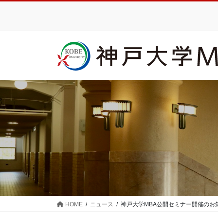
コ
ナ
ン
ビ
テ
ゲ
ン
ー
ツ
シ
に
ョ
移
ン
動
に
移
動
HOME
ニュース
神戸大学MBA公開セミナー開催のお知