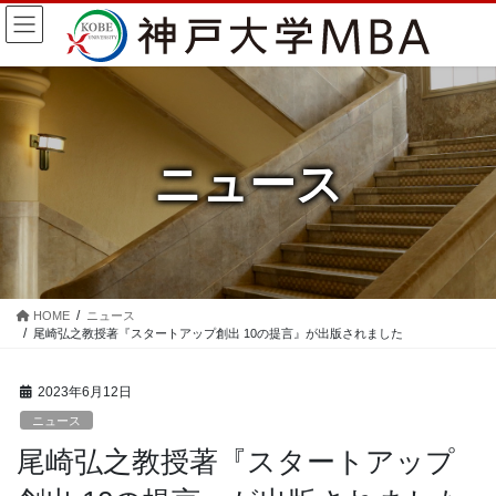
コ
ナ
ン
ビ
テ
ゲ
ン
ー
ツ
シ
に
ョ
移
ン
ニュース
動
に
移
動
HOME
ニュース
尾崎弘之教授著『スタートアップ創出 10の提言』が出版されました
2023年6月12日
ニュース
尾崎弘之教授著『スタートアップ