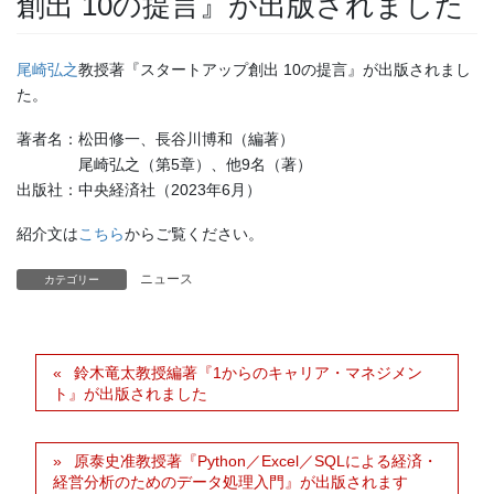
創出 10の提言』が出版されました
尾崎弘之
教授著『スタートアップ創出 10の提言』が出版されまし
た。
著者名：松田修一、長谷川博和（編著）
尾崎弘之（第5章）、他9名（著）
出版社：中央経済社（2023年6月）
紹介文は
こちら
からご覧ください。
ニュース
カテゴリー
鈴木竜太教授編著『1からのキャリア・マネジメン
ト』が出版されました
原泰史准教授著『Python／Excel／SQLによる経済・
経営分析のためのデータ処理入門』が出版されます