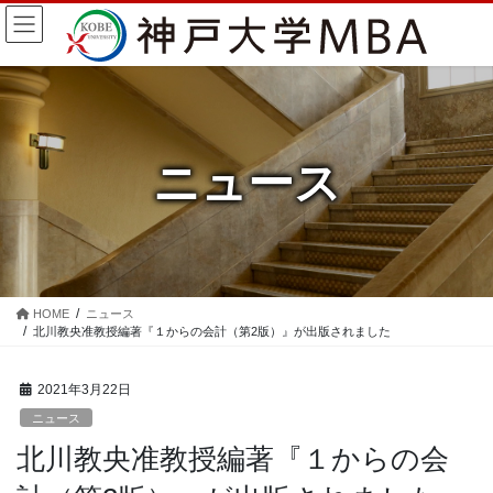
コ
ナ
ン
ビ
テ
ゲ
ン
ー
ツ
シ
に
ョ
移
ン
ニュース
動
に
移
動
HOME
ニュース
北川教央准教授編著『１からの会計（第2版）』が出版されました
2021年3月22日
ニュース
北川教央准教授編著『１からの会