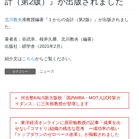
計（第2版）』が出版されました
北川教央
准教授編著『１からの会計（第2版）』が出版されまし
た。
著者名：谷武幸、桜井久勝、北川教央（編著）
出版社：碩学舎（2021年2月）
紹介文は
こちら
からご覧ください。
ニュース
カテゴリー
河合塾KALS新大阪校「国内MBA・MOT入試対策ガ
イダンス」に三矢裕教授が登壇します
東洋経済オンラインに原田勉教授の記事「成果を出
せない｢コマドリ｣組織の残念な思考 ー成功率の低い
｢トップダウンのゼロベース改革｣」が掲載されました