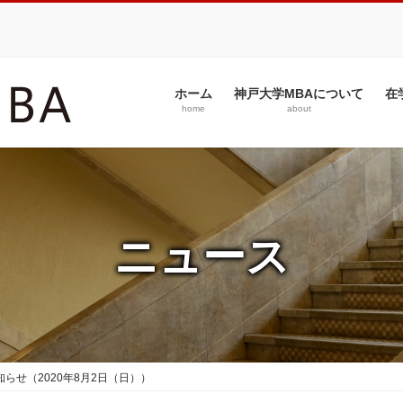
ホーム
神戸大学MBAについて
在
home
about
ニュース
らせ（2020年8月2日（日））