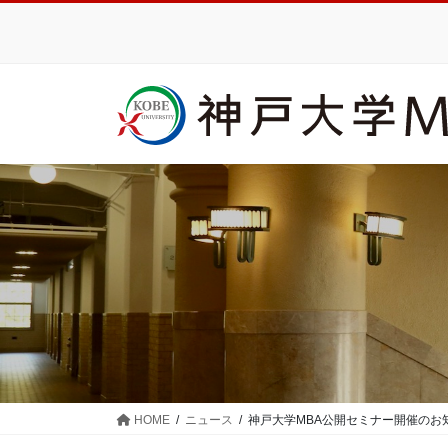
コ
ナ
ン
ビ
テ
ゲ
ン
ー
ツ
シ
に
ョ
移
ン
動
に
移
動
HOME
ニュース
神戸大学MBA公開セミナー開催のお知