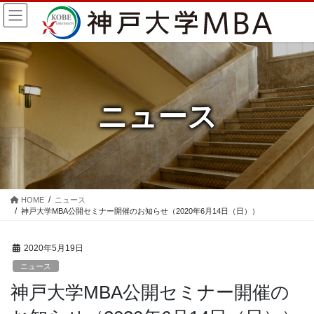
コ
ナ
ン
ビ
テ
ゲ
ン
ー
ツ
シ
に
ョ
移
ン
ニュース
動
に
移
動
HOME
ニュース
神戸大学MBA公開セミナー開催のお知らせ（2020年6月14日（日））
2020年5月19日
ニュース
神戸大学MBA公開セミナー開催の