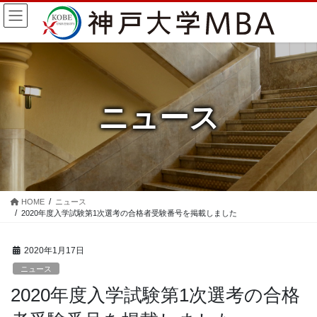
コ
ナ
ン
ビ
テ
ゲ
ン
ー
ツ
シ
に
ョ
移
ン
ニュース
動
に
移
動
HOME
ニュース
2020年度入学試験第1次選考の合格者受験番号を掲載しました
2020年1月17日
ニュース
2020年度入学試験第1次選考の合格