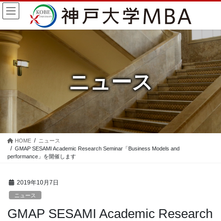
コ
ナ
ン
ビ
テ
ゲ
ン
ー
ツ
シ
に
ョ
移
ン
ニュース
動
に
移
動
HOME
ニュース
GMAP SESAMI Academic Research Seminar「Business Models and
performance」を開催します
2019年10月7日
ニュース
GMAP SESAMI Academic Research