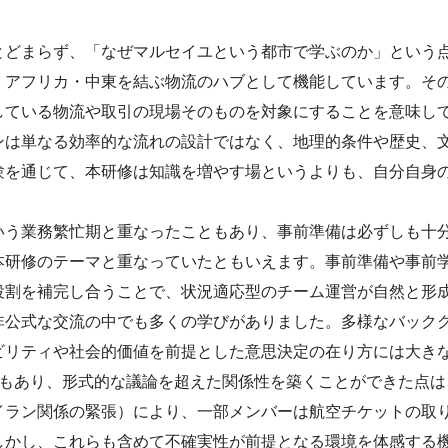
とどまらず、「なぜマルセイユという都市で学ぶのか」という
・アフリカ・中東を結ぶ物流のハブとして機能しています。そ
している物流や取引の現場そのものを対象にすることを意味し
ンは単なる効率的な流れの設計ではなく、地理的条件や歴史、
験を通じて、本研修は知識を増やす場というよりも、自分自身
いう業務繁忙期と重なったこともあり、事前準備は必ずしも十
本研修のテーマと重なっていたともいえます。事前準備や事前
役割を補完し合うことで、状況適応型のチーム運営が自然と形
非公式な交流の中でも多くの学びがありました。多様なバック
ビリティや社会的価値を前提とした意思決定の在り方には大き
ともあり、形式的な議論を超えた関係性を築くことができた点
イラン関係の緊張）により、一部メンバーは航空チケットの取
しかし、これらも含めて不確実性が前提となる環境を体感する