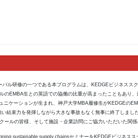
ーバル研修の一つである本プログラムは、KEDGEビジネスス
ールのEMBA生との英語での協働の比重が高まったこともあり
ミュニケーションが生まれ、神戸大学MBA履修生がKEDGEの
強い結束力を発揮しながら大きな事故もなく無事に終了しまし
スクールの皆様、そして施設・企業訪問にご協力いただいた関
Designing sustainable supply chainsセミナーをKE