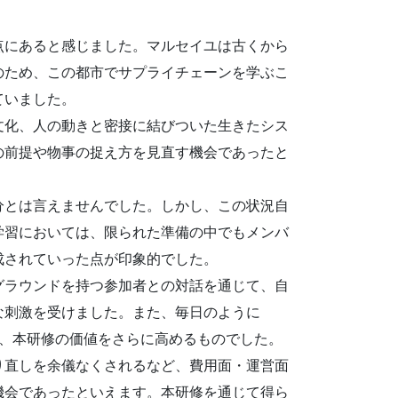
点にあると感じました。マルセイユは古くから
のため、この都市でサプライチェーンを学ぶこ
ていました。
文化、人の動きと密接に結びついた生きたシス
の前提や物事の捉え方を見直す機会であったと
分とは言えませんでした。しかし、この状況自
学習においては、限られた準備の中でもメンバ
成されていった点が印象的でした。
グラウンドを持つ参加者との対話を通じて、自
な刺激を受けました。また、毎日のように
は、本研修の価値をさらに高めるものでした。
り直しを余儀なくされるなど、費用面・運営面
機会であったといえます。本研修を通じて得ら