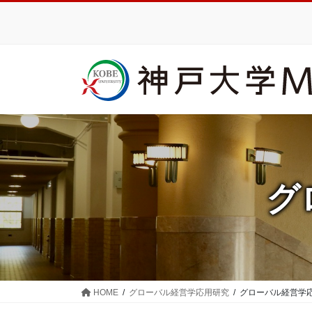
コ
ナ
ン
ビ
テ
ゲ
ン
ー
ツ
シ
に
ョ
移
ン
動
に
移
動
グ
HOME
グローバル経営学応用研究
グローバル経営学応