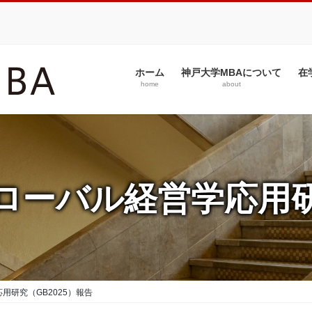
ホーム
神戸大学MBAについて
在
home
about
ローバル経営学応用
用研究（GB2025）報告