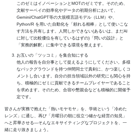
このゼミはイノベーションとMOTのゼミです。そのため、
文献サーベイの効率化やデータの初期分析において、
Gemini/ChatGPT等の大規模言語モデル（LLM）や、
Python/R を用いた自動化を「頼れる相棒」として使いこな
す方法を共有します。人間しかできない(あるいは、まだAI
に対して比較優位を有しているはずの)「問いの設計」と
「実務的解釈」に集中できる環境を整えます。
お互いの「ツッコミ」を集合知にする
他人の報告を自分事として捉えるようにしてください。多様
なバックグラウンドを持つ仲間同士で真剣に、かつ楽しくコ
メントし合います。自分の担当領域以外の研究にも関心を持
ち、積極的にゼミに貢献できるチームプレイヤーであること
を求めます。そのため、合宿や懇親会なども積極的に開催予
定です。
皆さんが実務で抱えた「熱いモヤモヤ」を、学術という「冷めた
レンズ」に通し、再び「月曜日の朝に役立つ確かな経営の知見」
へと昇華させる―そんなエキサイティングなプロジェクトを、一
緒に走り抜きましょう。