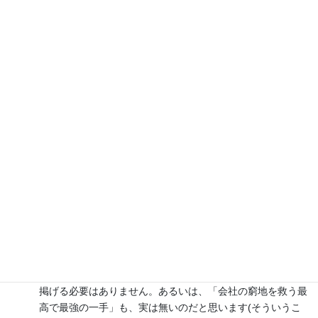
せん。私たちが日々、仕事や生活の中で感じる「日常のツッコミ
どころ」にこそ、研究の最高の素材が眠っていると考えていま
す。
たとえば、「これだけ生成AIが大事だとソーシャルメディアやマ
スメディアでは取り上げられているのに、今こうして居るこの会
社の机では、なぜ相変わらずExcelやWordで仕事をしているのだろ
う？なぜ電話で問い合わせをするのだろう？」などといった等身
大の違和感です。
様々なデータ分析手法と、現場の生々しいケース（事例）をどの
ように接続すれば、実務における「問い」を解き明かせるのか、
その最適なリサーチ・デザインのあり方を日々追究しています。
(2) MBA生に期待すること
私のゼミに来られる皆さんには、以下の3つの姿勢を期待します。
「壮大なテーマ」より「等身大の違和感」を
「世界の問題を解決するような高尚な問題意識」を最初から
掲げる必要はありません。あるいは、「会社の窮地を救う最
高で最強の一手」も、実は無いのだと思います(そういうこ