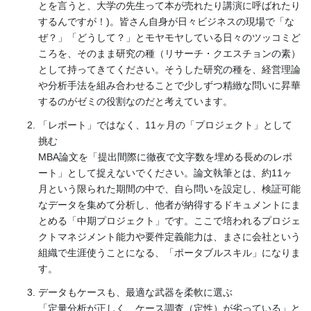
とを言うと、大学の先生って本が売れたり講演に呼ばれたり
するんですが！)。皆さん自身が日々ビジネスの現場で「な
ぜ？」「どうして？」とモヤモヤしている日々のツッコミど
ころを、そのまま研究の種（リサーチ・クエスチョンの素）
として持ってきてください。そうした研究の種を、経営理論
や分析手法を組み合わせることで少しずつ精緻な問いに昇華
するのがゼミの役割なのだと考えています。
「レポート」ではなく、11ヶ月の「プロジェクト」として
挑む
MBA論文を「提出間際に徹夜で文字数を埋める長めのレポ
ート」として捉えないでください。論文執筆とは、約11ヶ
月という限られた期間の中で、自ら問いを設定し、検証可能
なデータを集めて分析し、他者が納得するドキュメントにま
とめる「中期プロジェクト」です。ここで培われるプロジェ
クトマネジメント能力や要件定義能力は、まさに会社という
組織で生涯使うことになる、「ポータブルスキル」になりま
す。
データもケースも、最適な武器を柔軟に選ぶ
「定量分析が正しく、ケース調査（定性）が劣っている」と