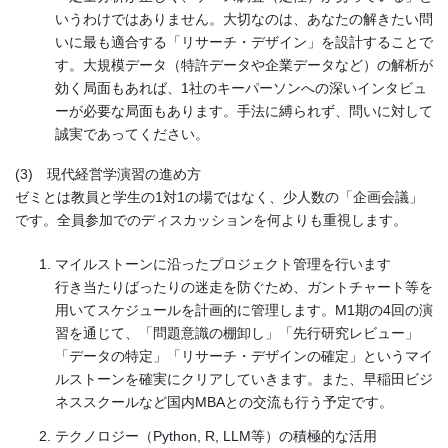
いうわけではありません。大切なのは、あなたの解きたい問
いに最も適合する「リサーチ・デザイン」を設計することで
す。大規模データ（特許データや企業データなど）の解析が
効く局面もあれば、1社のキーパーソンへの深いインタビュ
ーが必要な局面もあります。手法に縛られず、問いに対して
誠実であってください。
(3) 現代経営学演習の進め方
ゼミとは教員と学生の1対1の場ではなく、少人数の「企画会議」
です。全員参加でのディスカッションを何よりも重視します。
マイルストーンに沿ったプロジェクト管理を行います
行き当たりばったりの迷走を防ぐため、ガントチャート等を
用いてスケジュールを計画的に管理します。M1期の4回の演
習を通じて、「問題意識の棚卸し」「先行研究レビュー」
「データの特定」「リサーチ・デザインの確定」というマイ
ルストーンを確実にクリアしていきます。また、早稲田ビジ
ネススクールなど国内MBAとの交流も行う予定です。
テクノロジー（Python, R, LLM等）の積極的な活用