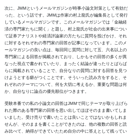
次に、JMMというメールマガジンが時事小論文対策として有効だ
った、という話です。JMMは作家の村上龍氏が編集長として発行
しているメールマガジンです。このメールマガジンでは「金融経
済の専門家たちに聞く」と題し、村上龍氏が社会の出来事につい
て証券アナリストや経済評論家の方たちに質問を投げかけ、それ
に対するそれぞれの専門家の回答が記事になっています。このメ
ールマガジンの良い点は、毎回同じ質問に対して五、六名以上の
専門家による回答が掲載されており、しかもその回答の多くが異
なった視点で書かれていたり、まったく結論が違ったりとばらば
らに掲載されていることで、自分なりの質問に対する回答を見つ
けようとする癖がつくことです。そういった読み方をすると、そ
れぞれのテーマについて、何を大切に考えるか、重要な問題は何
か、自分なりに論点の優先順位がつきます。
受験本番での私の小論文の回答はJMMで同じテーマが取り上げら
れた際のある専門家の回答を思い出してほぼそのまま書いてしま
いました。受け売りで書いたことは良いことではないかもしれま
せんが、そのままを書くことができたのは、他の複数の回答と読
み比べて、納得ができていたため自分の中に答えとして残ってい