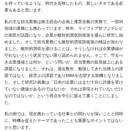
を持っているような、時代を反映したもの、新しいネタである必
要もあると思います。
私の主な担当業務は株主総会の企画と運営全般の実務で、一部IR
領域の業務にも携わっています。昨年、ライブドア対フジテレビ
の攻防が話題になり、企業が敵対的買収防衛策を盛んに研究し始
めました。そして担当業務にも敵対的買収防衛策の検証が加わり
ました。敵対的買収を退けることは、そうしなければ企業価値が
守れないという状況でない限り認められません。そこで、守るべ
き企業価値とは何か、という問いが、担当業務の延長線上にある
課題になりました。それは、過去数年、勉強してきた法律上の課
題ではなく、経営上の課題でありMBAを志望する契機となりまし
た。そして研究計画書は「日本の企業にはまだ十分に評価を受け
ていない価値があるのではないか、それは表現されていないだけ
なのではないか」という視点を中心に据えて書くことにしまし
た。
私の例では、現在携わっている仕事との関わりが深いことと同時
に、時機を捉えたテーマであったことも重要なポイントではない
かと思います。