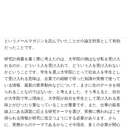
メーカー勤務 2006年度入学生 古賀ゼミ
受験準備について、私の経験から二つのこと
を取り上げます。一つは研究計画書を書くにあたって、携わって
いる仕事との関わりを第一に考えたことです。もう一つは対策と
いう意識をしていなかったのですが、JMM（Japan Mail Media）
というメールマガジンを読んでいたことが小論文対策として有効
だったことです。
研究計画書を書く際に考えたのは、大学院の側はなぜ私を受け入
れるのか、どういう人を受け入れて、どういう人を受け入れない
かということです。学生を選ぶ大学院にとって社会人を学生とし
て受け入れる意味は、企業での経験で培った知識や実務で使って
いる情報、最新の業界動向などについて、まさに生のデータを得
られることなのではないか、と考えました。そう考えると、自分
が大学院で学ぶ理由と、大学院が自分を学生として受け入れる意
味とがぴったり重なっていることが重要です。また、仕事の延長
線上にある課題に応える研究テーマを選び、実務に携わればこそ
得られる情報が研究に役立つようにする必要があります。さら
に、実務からのテーマであるからこそ今現在、多くの企業が関心